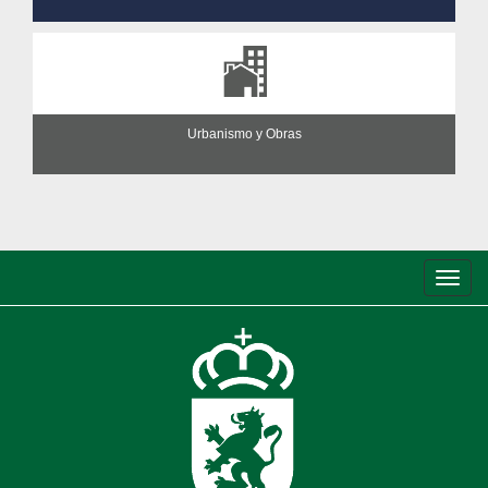
Urbanismo y Obras
Conm
de
nave