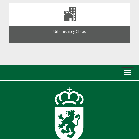
Urbanismo y Obras
Conm
de
nave