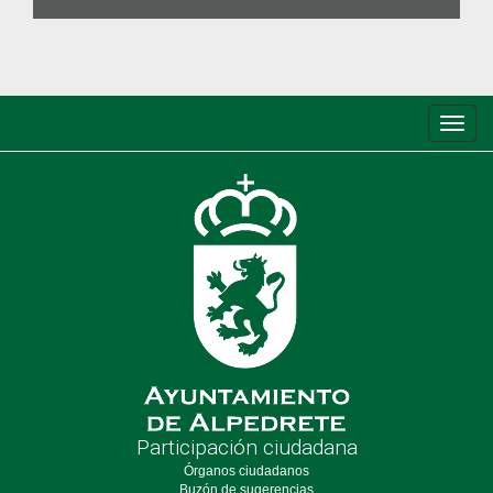
Conm
de
nave
Participación ciudadana
Órganos ciudadanos
Buzón de sugerencias