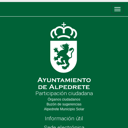
Conm
de
nave
Participación ciudadana
Órganos ciudadanos
Buzón de sugerencias
Alpedrete Municipio Solar
Información útil
Sede electrónica