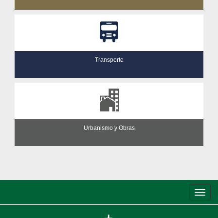
Transporte
Urbanismo y Obras
Conm
de
nave