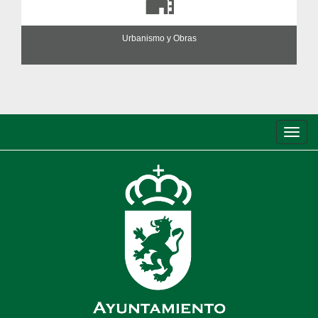
Urbanismo y Obras
Conm
de
nave