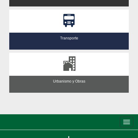
Transporte
Urbanismo y Obras
Conm
de
nave