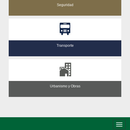
Seguridad
Transporte
Urbanismo y Obras
Conm