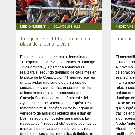
MEDIOAMBIENTE Y ENERGÍA
10/10/2018
9:16
Truequedrete el 14 de octubre en la
Truequedr
plaza de la Constitución
El mercadillo de intercambio denominado
El mercadi
“Truequedrete” vuelve a las calles el domingo
“Truequedre
14 de octubre, y a partir de entonces se
el próximo 
realizará el segundo domingo de cada mes en
celebración
la plaza de la Constitución. “Truequedrete” es
esa fecha 
una actividad que surgió de un grupo de
intercambio
ciudadanos y que tras los encuentros de los
relacionados
últimos meses ha sido repensada por el
entonces el
Consejo Sectorial de Medio Ambiente del
domingo de 
Ayuntamiento de Alpedrete. El propósito es
14 de octub
fomentar la reutilización y evitar la llegada al
que surgió
vertedero de aquellos objetos que están en
tras los en
buen estado y aún pueden ser usados. La
sido repens
novedad de “Truequedrete” es que además de
Medio Ambi
intercambiar se va a permitir la venta y regalo
Alpedrete. 
de objetos, según los requisitos definidos en
reutilizació