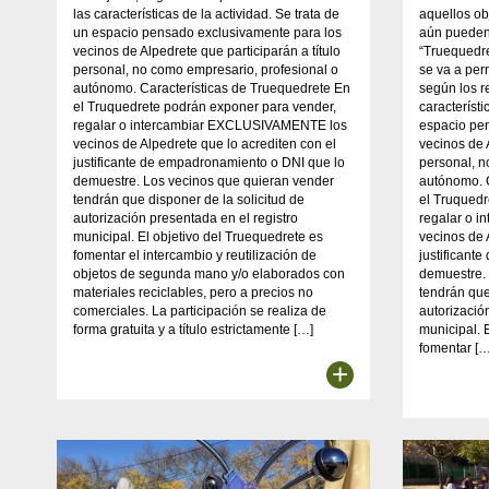
las características de la actividad. Se trata de
aquellos ob
un espacio pensado exclusivamente para los
aún pueden
vecinos de Alpedrete que participarán a título
“Truequedr
personal, no como empresario, profesional o
se va a perm
autónomo. Características de Truequedrete En
según los r
el Truquedrete podrán exponer para vender,
característi
regalar o intercambiar EXCLUSIVAMENTE los
espacio pe
vecinos de Alpedrete que lo acrediten con el
vecinos de 
justificante de empadronamiento o DNI que lo
personal, n
demuestre. Los vecinos que quieran vender
autónomo. C
tendrán que disponer de la solicitud de
el Truquedr
autorización presentada en el registro
regalar o 
municipal. El objetivo del Truequedrete es
vecinos de 
fomentar el intercambio y reutilización de
justificant
objetos de segunda mano y/o elaborados con
demuestre.
materiales reciclables, pero a precios no
tendrán que
comerciales. La participación se realiza de
autorizació
forma gratuita y a título estrictamente […]
municipal. 
fomentar […
+