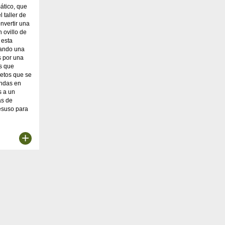
ático, que
 taller de
onvertir una
 ovillo de
 esta
dando una
s por una
s que
cretos que se
endas en
s a un
as de
esuso para
+