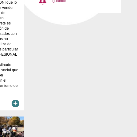
Igualdad
DNI que lo
n vender
d de
tro
rete es
ión de
orados con
os no
aliza de
e particular
OFESIONAL
stinado
 social que
ón
n el
tamiento de
+