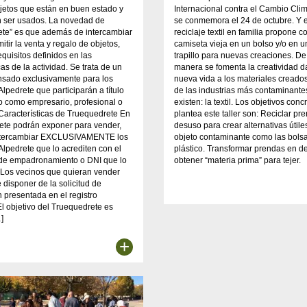
jetos que están en buen estado y
Internacional contra el Cambio Clim
 ser usados. La novedad de
se conmemora el 24 de octubre. Y el
ete” es que además de intercambiar
reciclaje textil en familia propone c
itir la venta y regalo de objetos,
camiseta vieja en un bolso y/o en un
equisitos definidos en las
trapillo para nuevas creaciones. De
cas de la actividad. Se trata de un
manera se fomenta la creatividad 
nsado exclusivamente para los
nueva vida a los materiales creado
Alpedrete que participarán a título
de las industrias más contaminante
o como empresario, profesional o
existen: la textil. Los objetivos con
aracterísticas de Truequedrete En
plantea este taller son: Reciclar pr
ete podrán exponer para vender,
desuso para crear alternativas útile
intercambiar EXCLUSIVAMENTE los
objeto contaminante como las bols
Alpedrete que lo acrediten con el
plástico. Transformar prendas en d
e de empadronamiento o DNI que lo
obtener “materia prima” para tejer.
 Los vecinos que quieran vender
 disponer de la solicitud de
n presentada en el registro
El objetivo del Truequedrete es
]
+