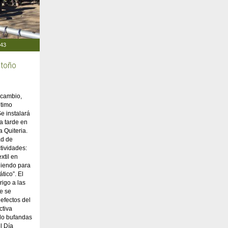
:43
otoño
rcambio,
ltimo
e instalará
a tarde en
a Quiteria.
ad de
tividades:
extil en
ejiendo para
tico”. El
rigo a las
e se
 efectos del
ctiva
ndo bufandas
l Día