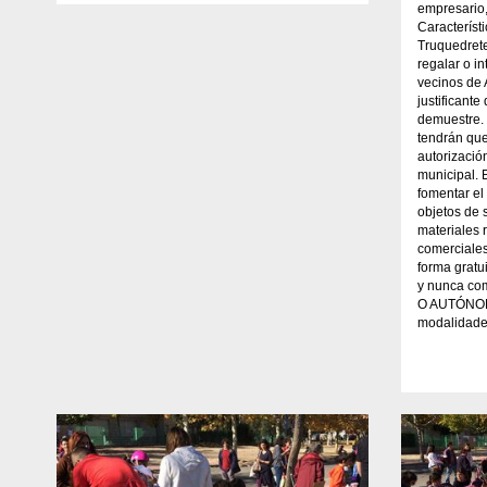
empresario,
Característ
Truquedret
regalar o 
vecinos de 
justificant
demuestre.
tendrán que
autorizació
municipal. 
fomentar el
objetos de
materiales 
comerciales
forma gratui
y nunca c
O AUTÓNOM
modalidade