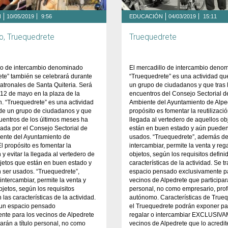
N
10/05/2019
9:56
EDUCACIÓN
04/03/2019
15:11
lo, Truequedrete
Truequedrete
llo de intercambio denominado
El mercadillo de intercambio deno
te” también se celebrará durante
“Truequedrete” es una actividad qu
 patronales de Santa Quiteria. Será
un grupo de ciudadanos y que tras 
12 de mayo en la plaza de la
encuentros del Consejo Sectorial 
n. “Truequedrete” es una actividad
Ambiente del Ayuntamiento de Alped
 de un grupo de ciudadanos y que
propósito es fomentar la reutilización
cuentros de los últimos meses ha
llegada al vertedero de aquellos ob
ada por el Consejo Sectorial de
están en buen estado y aún pueden
ente del Ayuntamiento de
usados. “Truequedrete”, además d
El propósito es fomentar la
intercambiar, permite la venta y reg
n y evitar la llegada al vertedero de
objetos, según los requisitos defini
jetos que están en buen estado y
características de la actividad. Se t
 ser usados. “Truequedrete”,
espacio pensado exclusivamente pa
ntercambiar, permite la venta y
vecinos de Alpedrete que participará
bjetos, según los requisitos
personal, no como empresario, prof
 las características de la actividad.
autónomo. Características de True
 un espacio pensado
el Truequedrete podrán exponer pa
nte para los vecinos de Alpedrete
regalar o intercambiar EXCLUSIV
parán a título personal, no como
vecinos de Alpedrete que lo acredit