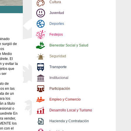
Cultura
Juventud
Deportes
Festejos
minado
e surgió de
Bienestar Social y Salud
los
de Medio
Seguridad
rete. El
 y evitar la
Transporte
jetos que
 ser
Institucional
e
alo de
dos en las
Participación
rata de un
ra los
Empleo y Comercio
n a título
esional o
Desarrollo Local y Turismo
quedrete En
ra vender,
Hacienda y Contratación
AMENTE los
en con el