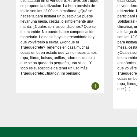
uso acaban en el vertedero. A través del truque
esas cosas
se propone la utilización. La hora prevista de
el verteder
inicio son las 12:00 de la mañana: ¿Qué se
utilización.
necesita para instalar un puesto? Se puede
participará
llevar una mesa, cestas, o simplemente una
Solidarias)
manta. ¿Cuáles son las condiciones? Que se
climático, 
intercambie. No puede haber compensación
a lo largo d
monetaria. Lo no se haya intercambiado hay
son las 12:
que volvérselo a llevar. ¿Por qué el
para instal
Truequedrete? Tenemos en casa muchas
mesa, cest
cosas en buen estado que ya no necesitamos:
¿Cuáles so
ropa, libros, bolsos, anillos, adornos, una bici
intercambi
que se ha quedado pequeña, una silla… Y
económica.
todo es susceptible de tener un uso más.
que volvérs
Truequedrete: ¿tirarlo?, ¡ni pensarlo!
Truequedre
cosas en b
+
ropa, libros
que […]