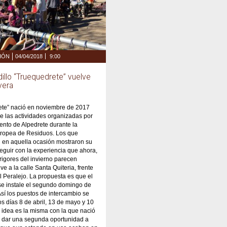
CIÓN
04/04/2018
9:00
illo “Truequedrete” vuelve
vera
ete” nació en noviembre de 2017
 las actividades organizadas por
ento de Alpedrete durante la
opea de Residuos. Los que
n en aquella ocasión mostraron su
seguir con la experiencia que ahora,
rigores del invierno parecen
lve a la calle Santa Quiteria, frente
El Peralejo. La propuesta es que el
se instale el segundo domingo de
sí los puestos de intercambio se
os días 8 de abril, 13 de mayo y 10
a idea es la misma con la que nació
va: dar una segunda oportunidad a