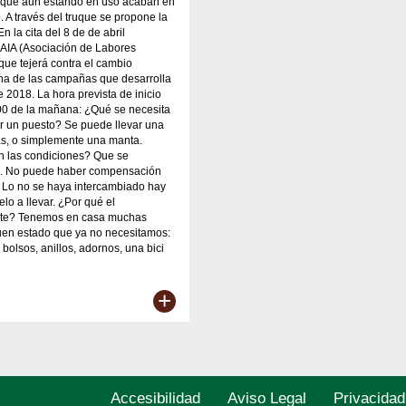
 que aun estando en uso acaban en
o. A través del truque se propone la
 En la cita del 8 de de abril
 IAIA (Asociación de Labores
 que tejerá contra el cambio
una de las campañas que desarrolla
e 2018. La hora prevista de inicio
00 de la mañana: ¿Qué se necesita
ar un puesto? Se puede llevar una
as, o simplemente una manta.
n las condiciones? Que se
e. No puede haber compensación
 Lo no se haya intercambiado hay
elo a llevar. ¿Por qué el
te? Tenemos en casa muchas
uen estado que ya no necesitamos:
, bolsos, anillos, adornos, una bici
+
Accesibilidad
Aviso Legal
Privacidad