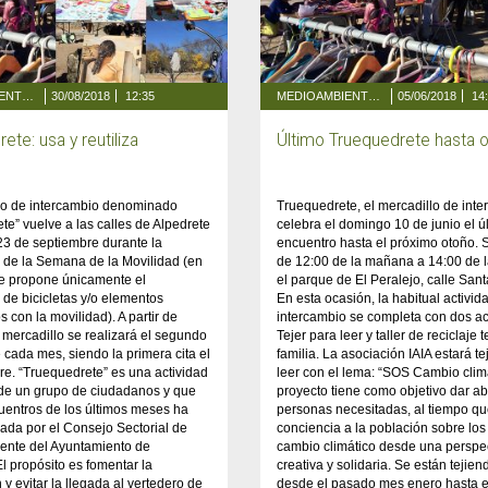
MEDIOAMBIENTE Y ENERGÍA
30/08/2018
12:35
MEDIOAMBIENTE Y ENERGÍA
05/06/2018
14
ete: usa y reutiliza
Último Truequedrete hasta 
llo de intercambio denominado
Truequedrete, el mercadillo de inte
te” vuelve a las calles de Alpedrete
celebra el domingo 10 de junio el ú
23 de septiembre durante la
encuentro hasta el próximo otoño. S
 de la Semana de la Movilidad (en
de 12:00 de la mañana a 14:00 de l
se propone únicamente el
el parque de El Peralejo, calle Sant
 de bicicletas y/o elementos
En esta ocasión, la habitual activid
 con la movilidad). A partir de
intercambio se completa con dos ac
 mercadillo se realizará el segundo
Tejer para leer y taller de reciclaje t
cada mes, siendo la primera cita el
familia. La asociación IAIA estará t
re. “Truequedrete” es una actividad
leer con el lema: “SOS Cambio climá
 de un grupo de ciudadanos y que
proyecto tiene como objetivo dar ab
cuentros de los últimos meses ha
personas necesitadas, al tiempo qu
ada por el Consejo Sectorial de
conciencia a la población sobre los
ente del Ayuntamiento de
cambio climático desde una perspe
El propósito es fomentar la
creativa y solidaria. Se están tejie
n y evitar la llegada al vertedero de
desde el pasado mes enero hasta e