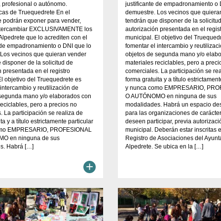
 profesional o autónomo.
justificante de empadronamiento o 
icas de Truequedrete En el
demuestre. Los vecinos que quiera
e podrán exponer para vender,
tendrán que disponer de la solicitu
intercambiar EXCLUSIVAMENTE los
autorización presentada en el regis
Alpedrete que lo acrediten con el
municipal. El objetivo del Truequed
e de empadronamiento o DNI que lo
fomentar el intercambio y reutilizac
 Los vecinos que quieran vender
objetos de segunda mano y/o elab
 disponer de la solicitud de
materiales reciclables, pero a preci
n presentada en el registro
comerciales. La participación se re
El objetivo del Truequedrete es
forma gratuita y a título estrictament
 intercambio y reutilización de
y nunca como EMPRESARIO, PR
 segunda mano y/o elaborados con
O AUTÓNOMO en ninguna de sus
reciclables, pero a precios no
modalidades. Habrá un espacio de
. La participación se realiza de
para las organizaciones de carácter
ta y a título estrictamente particular
deseen participar, previa autorizaci
omo EMPRESARIO, PROFESIONAL
municipal. Deberán estar inscritas e
O en ninguna de sus
Registro de Asociaciones del Ayun
s. Habrá […]
Alpedrete. Se ubica en la […]
+