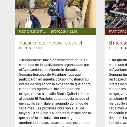
MEDIOAMBIENTE Y ENERGÍA
16/04/2018
12:01
PARTICIPA
Truequedrete, mercadillo para el
El mercad
intercambio
en prima
“Truequedrete” nació en noviembre de 2017
“Truequedr
como una de las actividades organizadas por
como una de
el Ayuntamiento de Alpedrete durante la
el Ayuntami
Semana Europea de Residuos. Los que
Semana Eur
participaron en aquella ocasión mostraron su
participaro
interés de seguir con la experiencia que ahora,
interés de 
cuando los rigores del invierno parecen
cuando los 
mitigar, vuelve a la calle Santa Quiteria, frente
mitigar, vue
al colegio El Peralejo. La propuesta es que el
al colegio 
mercadillo se instale el segundo domingo de
mercadillo 
cada mes. Las próximas citas son el 13 de
cada mes. A
mayo y 10 de junio. La idea es la misma con la
colocarán l
que nació la iniciativa: dar una segunda
de junio. L
oportunidad a esas cosas que aun estando en
la iniciati