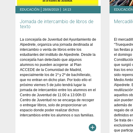
EDUCACIÓN
28/06/2019
14:13
EDUCACIÓ
Jornada de intercambio de libros de
Mercadil
texto
La concejalía de Juventud del Ayuntamiento de
El mercadi
Alpedrete, organiza una jornada destinada al
“Truequedre
intercambio o venta de libros entre los
las fiestas
estudiantes del instituto de Alpedrete. Desde la
el domingo 
concejalía han detectado que algunos
Constitució
alumnos no pueden acogerse al Plan
que surgió
ACCEDE de la Comunidad de Madrid,
tras los en
especialmente los de 1º y 2º de bachillerato,
sido repens
que no entran en dicho plan. Por todo ello el
Medio Ambi
próximo viernes 5 de julio tendrá lugar la
Alpedrete. 
jornada de intercambio entre los alumnos en el
reutilizació
Centro de Juventud de 11:00 a 13:00h El
aquellos ob
Centro de Juventud no se encarga de recoger
aún pueden
o entregar libros, solo de proporcionar un
además de i
espacio donde poder realizar dichos
regalo de o
intercambios entre los alumnos o sus familias.
definidos en
Se trata de
+
exclusivame
que partici