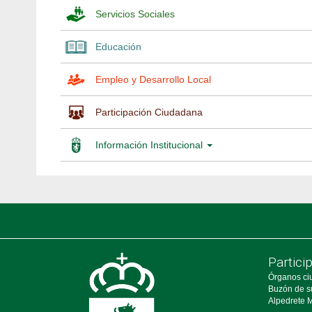
Servicios Sociales
Educación
Empleo y Desarrollo Local
Participación Ciudadana
Información Institucional
Partici
Órganos ci
Buzón de s
Alpedrete M