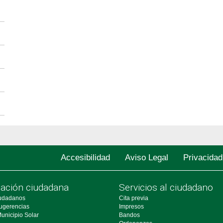
Accesibilidad
Aviso Legal
Privacidad
pación ciudadana
Servicios al ciudadano
udadanos
Cita previa
ugerencias
Impresos
unicipio Solar
Bandos