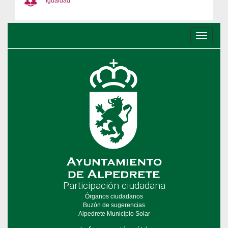
Igualdad
Conmu
de
navega
Participación ciudadana
Órganos ciudadanos
Buzón de sugerencias
Alpedrete Municipio Solar