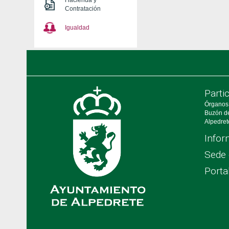
Hacienda y
Contratación
Igualdad
Parti
Órganos
Buzón d
Alpedret
Infor
Sede 
Porta