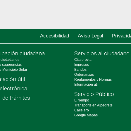
Accesibilidad
Aviso Legal
Privacid
cipación ciudadana
Servicios al ciudadano
 ciudadanos
Cita previa
e sugerencias
Impresos
e Municipio Solar
Bandos
Ordenanzas
mación útil
Reglamentos y Normas
Información útil
electrónica
Servicio Público
l de trámites
El tiempo
Transporte en Alpedrete
Callejero
Google Mapas