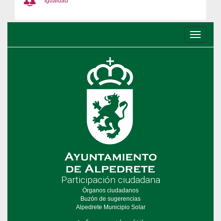
Igualdad
Conmu
de
navega
Participación ciudadana
Órganos ciudadanos
Buzón de sugerencias
Alpedrete Municipio Solar