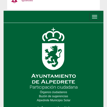
Igualdad
Conmu
de
navega
Participación ciudadana
Órganos ciudadanos
Buzón de sugerencias
Alpedrete Municipio Solar