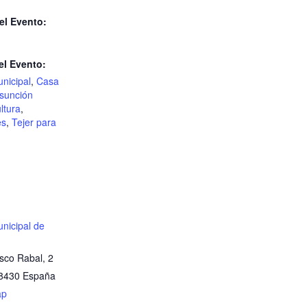
el Evento:
el Evento:
unicipal
,
Casa
Asunción
ltura
,
es
,
Tejer para
unicipal de
sco Rabal, 2
8430
España
ap