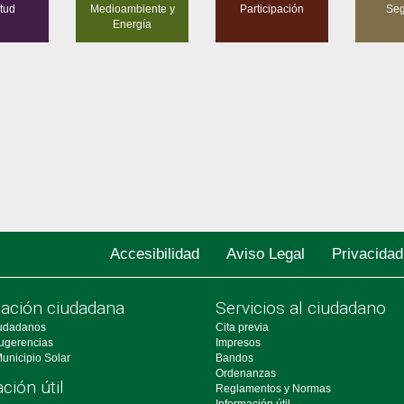
tud
Medioambiente y
Participación
Seg
Energía
Accesibilidad
Aviso Legal
Privacidad
pación ciudadana
Servicios al ciudadano
udadanos
Cita previa
ugerencias
Impresos
unicipio Solar
Bandos
Ordenanzas
ción útil
Reglamentos y Normas