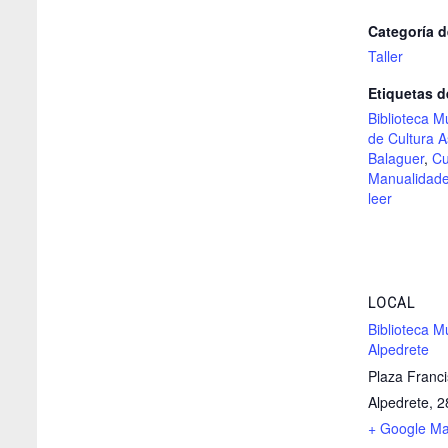
Categoría d
Taller
Etiquetas d
Biblioteca M
de Cultura 
Balaguer
,
Cu
Manualidad
leer
LOCAL
Biblioteca M
Alpedrete
Plaza Franci
Alpedrete
,
2
+ Google M