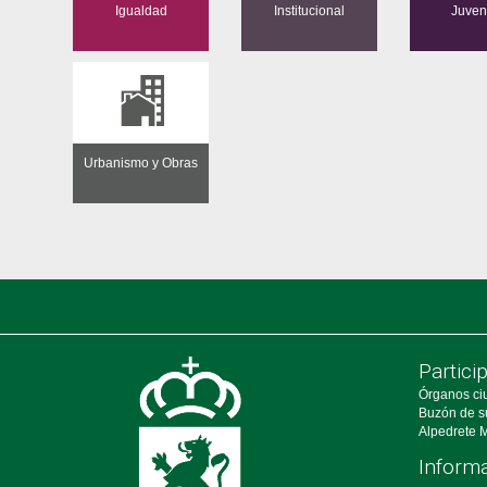
Igualdad
Institucional
Juven
Urbanismo y Obras
Partici
Órganos ci
Buzón de s
Alpedrete M
Informa