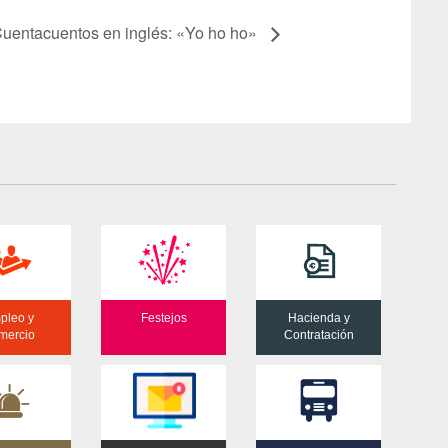
uentacuentos en inglés: «Yo ho ho»
pleo y
Festejos
Hacienda y
mercio
Contratación