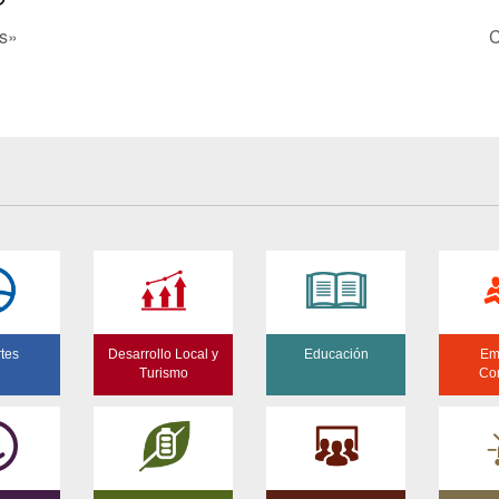
s»
C
tes
Desarrollo Local y
Educación
Em
Turismo
Co