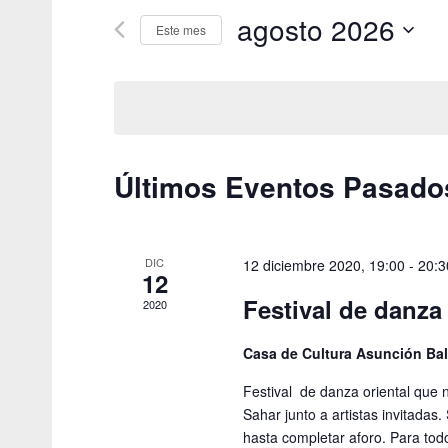
Busca
agosto 2026
y
Este mes
Eventos
vistas
para
Seleccionar
la
fecha.
de
palabra
clave.
Eventos
Últimos Eventos Pasado
DIC
12 diciembre 2020, 19:00
-
20:3
12
Festival de danza
2020
Casa de Cultura Asunción Ba
Festival de danza oriental que n
Sahar junto a artistas invitadas
hasta completar aforo. Para todo