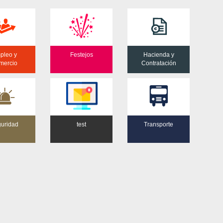
pleo y
Festejos
Hacienda y
mercio
Contratación
uridad
test
Transporte