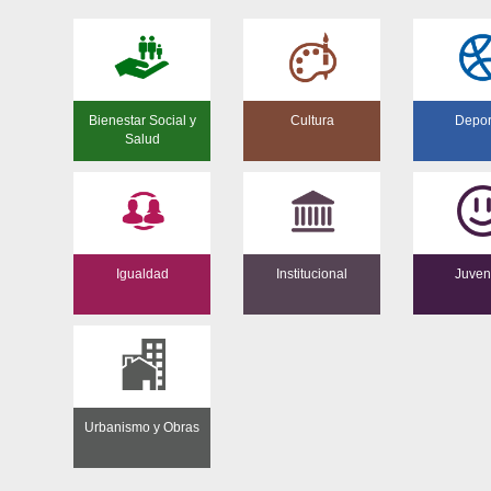
Bienestar Social y
Cultura
Depor
Salud
Igualdad
Institucional
Juven
Urbanismo y Obras