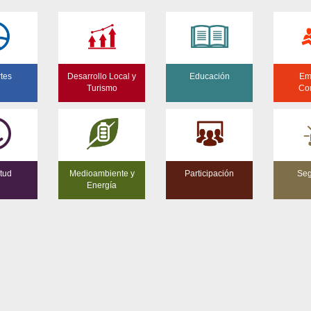
tes
Desarrollo Local y
Educación
Em
Turismo
Co
tud
Medioambiente y
Participación
Seg
Energía