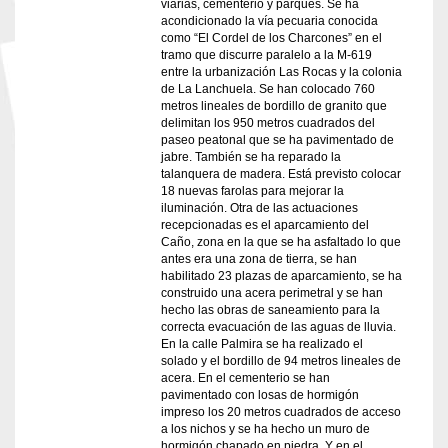
viarias, cementerio y parques. Se ha
acondicionado la vía pecuaria conocida
como “El Cordel de los Charcones” en el
tramo que discurre paralelo a la M-619
entre la urbanización Las Rocas y la colonia
de La Lanchuela. Se han colocado 760
metros lineales de bordillo de granito que
delimitan los 950 metros cuadrados del
paseo peatonal que se ha pavimentado de
jabre. También se ha reparado la
talanquera de madera. Está previsto colocar
18 nuevas farolas para mejorar la
iluminación. Otra de las actuaciones
recepcionadas es el aparcamiento del
Caño, zona en la que se ha asfaltado lo que
antes era una zona de tierra, se han
habilitado 23 plazas de aparcamiento, se ha
construido una acera perimetral y se han
hecho las obras de saneamiento para la
correcta evacuación de las aguas de lluvia.
En la calle Palmira se ha realizado el
solado y el bordillo de 94 metros lineales de
acera. En el cementerio se han
pavimentado con losas de hormigón
impreso los 20 metros cuadrados de acceso
a los nichos y se ha hecho un muro de
hormigón chapado en piedra. Y en el