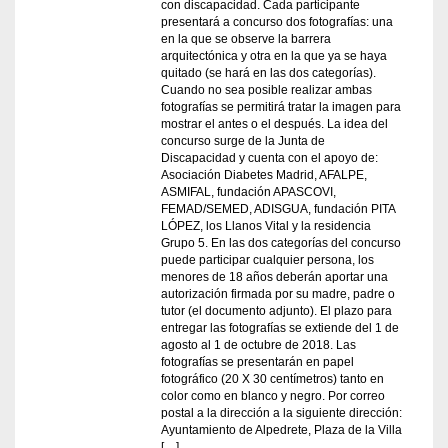
con discapacidad. Cada participante
presentará a concurso dos fotografías: una
en la que se observe la barrera
arquitectónica y otra en la que ya se haya
quitado (se hará en las dos categorías).
Cuando no sea posible realizar ambas
fotografías se permitirá tratar la imagen para
mostrar el antes o el después. La idea del
concurso surge de la Junta de
Discapacidad y cuenta con el apoyo de:
Asociación Diabetes Madrid, AFALPE,
ASMIFAL, fundación APASCOVI,
FEMAD/SEMED, ADISGUA, fundación PITA
LÓPEZ, los Llanos Vital y la residencia
Grupo 5. En las dos categorías del concurso
puede participar cualquier persona, los
menores de 18 años deberán aportar una
autorización firmada por su madre, padre o
tutor (el documento adjunto). El plazo para
entregar las fotografías se extiende del 1 de
agosto al 1 de octubre de 2018. Las
fotografías se presentarán en papel
fotográfico (20 X 30 centímetros) tanto en
color como en blanco y negro. Por correo
postal a la dirección a la siguiente dirección:
Ayuntamiento de Alpedrete, Plaza de la Villa
[…]