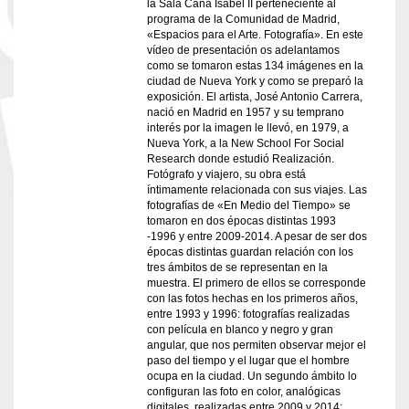
la Sala Cana Isabel II perteneciente al
programa de la Comunidad de Madrid,
«Espacios para el Arte. Fotografía». En este
vídeo de presentación os adelantamos
como se tomaron estas 134 imágenes en la
ciudad de Nueva York y como se preparó la
exposición. El artista, José Antonio Carrera,
nació en Madrid en 1957 y su temprano
interés por la imagen le llevó, en 1979, a
Nueva York, a la New School For Social
Research donde estudió Realización.
Fotógrafo y viajero, su obra está
íntimamente relacionada con sus viajes. Las
fotografías de «En Medio del Tiempo» se
tomaron en dos épocas distintas 1993
-1996 y entre 2009-2014. A pesar de ser dos
épocas distintas guardan relación con los
tres ámbitos de se representan en la
muestra. El primero de ellos se corresponde
con las fotos hechas en los primeros años,
entre 1993 y 1996: fotografías realizadas
con película en blanco y negro y gran
angular, que nos permiten observar mejor el
paso del tiempo y el lugar que el hombre
ocupa en la ciudad. Un segundo ámbito lo
configuran las foto en color, analógicas
digitales, realizadas entre 2009 y 2014: