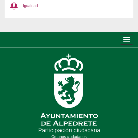
Igualdad
Conm
de
nave
Participación ciudadana
Órganos ciudadanos