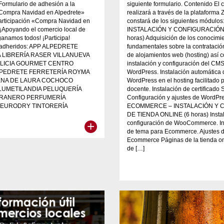
 Formulario de adhesión a la
siguiente formulario. Contenido El 
ompra Navidad en Alpedrete»
realizará a través de la plataforma
articipación «Compra Navidad en
constará de los siguientes módulo
¡Apoyando el comercio local de
INSTALACIÓN Y CONFIGURACIÓN
ganamos todos! ¡Participa!
horas) Adquisición de los conocimi
 adheridos: APP ALPEDRETE
fundamentales sobre la contratació
 LIBRERÍA RASER VILLANUEVA
de alojamientos web (hosting) así 
ELICIA GOURMET CENTRO
instalación y configuración del CM
LPEDRETE FERRETERÍA ROYMA
WordPress. Instalación automática 
ENA DE LAURA COCHOCO
WordPress en el hosting facilitado p
LUMETILANDIA PELUQUERÍA
docente. Instalación de certificado 
RANERO PERFUMERÍA
Configuración y ajustes de WordPre
 EURODRY TINTORERÍA
ECOMMERCE – INSTALACIÓN Y 
DE TIENDA ONLINE (6 horas) Instal
+
configuración de WooCommerce. In
de tema para Ecommerce. Ajustes d
Ecommerce Páginas de la tienda on
de […]