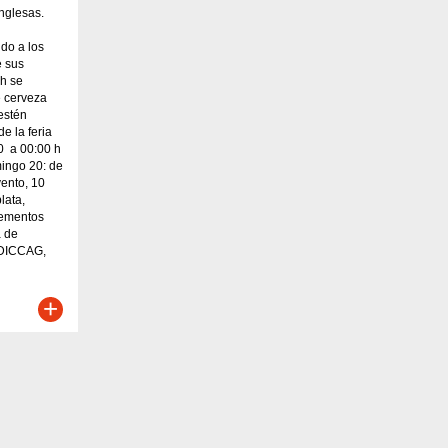
nglesas.
ido a los
e sus
 h se
e cerveza
 estén
e la feria
00 a 00:00 h
ingo 20: de
ento, 10
lata,
lementos
a de
ADICCAG,
+