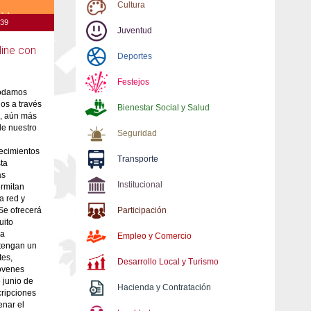
Cultura
:39
Juventud
line con
Deportes
Festejos
podamos
ios a través
Bienestar Social y Salud
o, aún más
de nuestro
Seguridad
lecimientos
Transporte
ta
as
Institucional
ermitan
la red y
 Se ofrecerá
Participación
uito
 a
Empleo y Comercio
tengan un
tes,
Desarrollo Local y Turismo
óvenes
 junio de
Hacienda y Contratación
cripciones
enar el