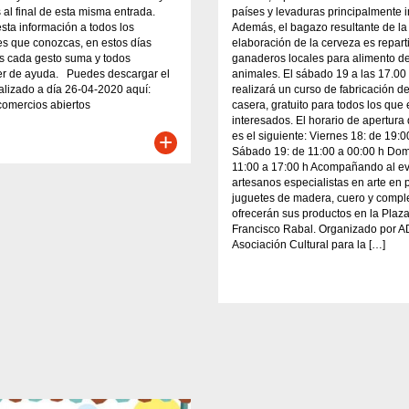
 al final de esta misma entrada.
países y levaduras principalmente i
esta información a todos los
Además, el bagazo resultante de la
s que conozcas, en estos días
elaboración de la cerveza es repart
s cada gesto suma y todos
ganaderos locales para alimento d
r de ayuda. Puedes descargar el
animales. El sábado 19 a las 17.00
ualizado a día 26-04-2020 aquí:
realizará un curso de fabricación d
comercios abiertos
casera, gratuito para todos los que
interesados. El horario de apertura d
+
es el siguiente: Viernes 18: de 19:
Sábado 19: de 11:00 a 00:00 h Dom
11:00 a 17:00 h Acompañando al ev
artesanos especialistas en arte en p
juguetes de madera, cuero y comp
ofrecerán sus productos en la Plaz
Francisco Rabal. Organizado por 
Asociación Cultural para la […]