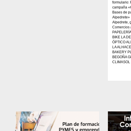
formulario:
campaña «C
Bases de p
Alpedrete» 
Alpedrete, 
Comercios
PAPELERÍA
BIKE LA D
ÓPTICO A
LA ALHAC
BAKERY P
BEGOÑA G
CLIMASOL