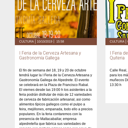
CULTURA
10/10/2019
15:58
CULTURA
I Feria de la Cerveza Artesana y
I Feria d
Gastronomía Gallega
Quiteria
El fin de semana del 18, 19 y 20 de octubre
Calle Real,
tendrá lugar la I Feria de la Cerveza Artesana y
para los m
Gastronomía Gallega de Alpedrete. El evento
muñecos Dis
se celebrará en la Plaza de Francisco Rabal.
13:30 h
El viernes desde las 19:00 h los asistentes a la
feria podrán disfrutar de más de 12 variedades
de cerveza de fabricación artesanal, asi como
alimentos típicos gallegos como el pulpo a
feira, mejillones, empanada, todo ello a precios
populares. En la feria contaremos con la
presencia de Maltacaballar, empresa
alpedreteña que fabrica sus variedades de