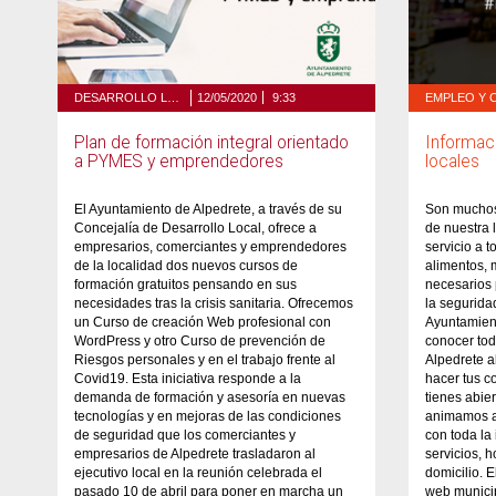
DESARROLLO LOCAL Y TURISMO
12/05/2020
9:33
Plan de formación integral orientado
Informac
a PYMES y emprendedores
locales
El Ayuntamiento de Alpedrete, a través de su
Son muchos
Concejalía de Desarrollo Local, ofrece a
de nuestra 
empresarios, comerciantes y emprendedores
servicio a 
de la localidad dos nuevos cursos de
alimentos, 
formación gratuitos pensando en sus
necesarios 
necesidades tras la crisis sanitaria. Ofrecemos
la segurida
un Curso de creación Web profesional con
Ayuntamien
WordPress y otro Curso de prevención de
conocer tod
Riesgos personales y en el trabajo frente al
Alpedrete a
Covid19. Esta iniciativa responde a la
hacer tus c
demanda de formación y asesoría en nuevas
tienes abier
tecnologías y en mejoras de las condiciones
animamos a 
de seguridad que los comerciantes y
con toda la
empresarios de Alpedrete trasladaron al
servicios, h
ejecutivo local en la reunión celebrada el
domicilio. E
pasado 10 de abril para poner en marcha un
web municip