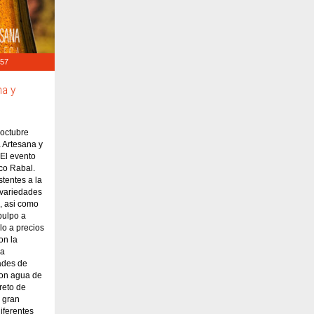
:57
na y
 octubre
a Artesana y
El evento
sco Rabal.
stentes a la
 variedades
, asi como
pulpo a
lo a precios
on la
sa
ades de
son agua de
reto de
 gran
diferentes