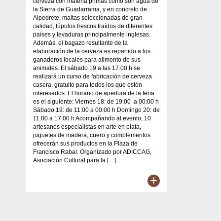
cerveza con materia primas como son agua de
la Sierra de Guadarrama, y en concreto de
Alpedrete, maltas seleccionadas de gran
calidad, lúpulos frescos traídos de diferentes
países y levaduras principalmente inglesas.
Además, el bagazo resultante de la
elaboración de la cerveza es repartido a los
ganaderos locales para alimento de sus
animales. El sábado 19 a las 17.00 h se
realizará un curso de fabricación de cerveza
casera, gratuito para todos los que estén
interesados. El horario de apertura de la feria
es el siguiente: Viernes 18: de 19:00 a 00:00 h
Sábado 19: de 11:00 a 00:00 h Domingo 20: de
11:00 a 17:00 h Acompañando al evento, 10
artesanos especialistas en arte en plata,
juguetes de madera, cuero y complementos
ofrecerán sus productos en la Plaza de
Francisco Rabal. Organizado por ADICCAG,
Asociación Cultural para la […]
+