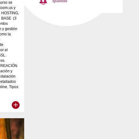
Igualdad
curso se
 Zoom.us y
s: HOSTING,
 BASE (3
entos
n y gestión
como la
S
de
or el
SSL.
ss.
CREACIÓN
ación y
stalación
etallados
line. Tipos
+