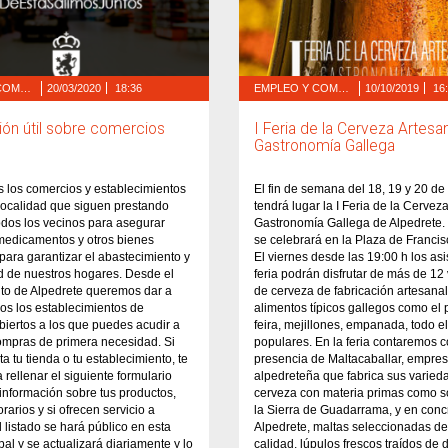
EMPLEO Y COMERCIO
20/03/2020
18:36
EMPLEO Y COMERCIO
10/10/2019
16
ión útil sobre comercios
I Feria de la Cerveza Artesa
Gastronomía Gallega
 los comercios y establecimientos
El fin de semana del 18, 19 y 20 de
localidad que siguen prestando
tendrá lugar la I Feria de la Cervez
todos los vecinos para asegurar
Gastronomía Gallega de Alpedrete. 
medicamentos y otros bienes
se celebrará en la Plaza de Franci
para garantizar el abastecimiento y
El viernes desde las 19:00 h los asi
d de nuestros hogares. Desde el
feria podrán disfrutar de más de 12
to de Alpedrete queremos dar a
de cerveza de fabricación artesanal
os los establecimientos de
alimentos típicos gallegos como el 
biertos a los que puedes acudir a
feira, mejillones, empanada, todo el
ompras de primera necesidad. Si
populares. En la feria contaremos c
ta tu tienda o tu establecimiento, te
presencia de Maltacaballar, empre
rellenar el siguiente formulario
alpedreteña que fabrica sus varied
 información sobre tus productos,
cerveza con materia primas como 
orarios y si ofrecen servicio a
la Sierra de Guadarrama, y en conc
l listado se hará público en esta
Alpedrete, maltas seleccionadas de
al y se actualizará diariamente y lo
calidad, lúpulos frescos traídos de 