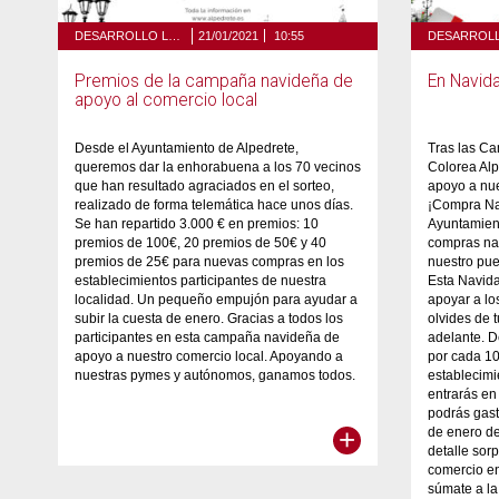
DESARROLLO LOCAL Y TURISMO
21/01/2021
10:55
Premios de la campaña navideña de
En Navid
apoyo al comercio local
Desde el Ayuntamiento de Alpedrete,
Tras las C
queremos dar la enhorabuena a los 70 vecinos
Colorea Alp
que han resultado agraciados en el sorteo,
apoyo a nue
realizado de forma telemática hace unos días.
¡Compra Na
Se han repartido 3.000 € en premios: 10
Ayuntamient
premios de 100€, 20 premios de 50€ y 40
compras na
premios de 25€ para nuevas compras en los
nuestro pue
establecimientos participantes de nuestra
Esta Navida
localidad. Un pequeño empujón para ayudar a
apoyar a lo
subir la cuesta de enero. Gracias a todos los
olvides de 
participantes en esta campaña navideña de
adelante. D
apoyo a nuestro comercio local. Apoyando a
por cada 1
nuestras pymes y autónomos, ganamos todos.
establecim
entrarás en
podrás gast
+
de enero de
detalle so
comercio en
súmate a la