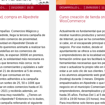
DESARROLLO LOCAL Y TURISMO
15/12/2020
15:33
DESARROLLO LOCAL Y TURISMO
25/05/2020
11
ad, compra en Alpedrete
Curso creación de tienda on
WooCommerce
ampañas Comercios Mágicos y
Actualmente es fundamental que 
edrete, llega la tercera campaña de
mostrar nuestros productos y servic
stro comercio de proximidad.
de Internet, ya que se ha convertid
vidad en Alpedrete! Desde el
si cabe, en el escaparate principal 
o queremos animarte a realizar tus
negocio. Por ese motivo, desde el
videñas en los comercios de
ayuntamiento se ofrece a los estab
blo, te esperan 3000€ en premios.
y emprendedores de la localidad es
d, la solidaridad más necesaria es
formación online que les facilitará l
s que tenemos más cerca: no te
herramientas necesarias que les p
tus comerciantes y ayúdales a salir
crear o actualizar tu propio sitio en 
el 21 de diciembre al 5 de enero,
estar a un solo clic de sus clientes.
0€ que consumas en los
a los alumnos alojamiento web grat
ientos adheridos a la campaña
(hosting) durante 3 meses. Dirigido
 un sorteo de 25, 50 o 100€ que
empadronados en Alpedrete o que 
ar en estos comercios hasta el 31
negocio en el municipio Comercian
 2021 y recibirás además, un
emprendedores, desempleados y j
rpresa muy navideño. ¿Tienes un
hasta 35 años. Fechas Del 1 al 5 de
 Alpedrete? Entonces no lo dudes,
16:00 a 19:00 horas (15 horas). Ins
 campaña rellenando el siguiente
Para inscribirse solo tienes que rell