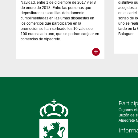
Navidad, entre 1 de diciembre de 2017 y el 8
distintivo 
de enero de 2018. Entre las personas que
acogidos a 
depositaron sus cartillas debidamente
en el carte
cumplimentadas en las urnas dispuestas en
sorteo de l
los comercios que participaron en la
uno se real
promoción se han sorteado los 10 vales de
tarde en la
100 euros cada uno, que se podrán canjear en
Balaguer.
comercios de Alpedrete.
+
Partici
Órganos ci
Buzón de s
Alpedrete M
Informa