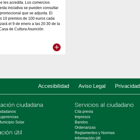
que les acredita. Los comercios
esta iniciativa se pueden consultar
l promocional que se adjunta. El
os 10 premios de 100 euros cada
izará el 9 de enero a las 20:30 de la
 Casa de Cultura Asunción
+
Accesibilidad
Aviso Legal
Privacidad
pación ciudadana
Servicios al ciudadano
udadanos
Cita previa
ugerencias
Impresos
unicipio Solar
Bandos
Ordenanzas
ción útil
Reglamentos y Normas
Información útil