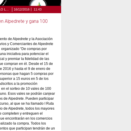
DESARROLLO LOCAL Y TURISMO
16/12/2016
11:43
n Alpedrete y gana 100
ento de Alpedrete y la Asociación
rios y Comerciantes de Alpedrete
 organizado “De compras por
una iniciativa para potenciar el
al y premiar la fidelidad de las
ue compran en él. Desde el 15 de
e 2016 y hasta el 9 de enero de
personas que hagan 5 compras por
superior a 15 euros en 5 de los
dscritos a la promoción
n en el sorteo de 10 vales de 100
uno. Esos vales se podrán canjear
s de Alpedrete. Pueden participar
curso, al que se ha llamado I Ruta
o de Alpedrete, todos los mayores
e completen y entreguen el
que encontrarán en los comercios
alizado la compra. Todos los
entos que participan tendrán de un