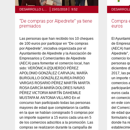
DESARROLLO LOCAL Y TURISMO
15/01/2018
9:52
“De compras por Alpedrete” ya tiene
Compra e
premiados
euros
Las personas que han recibido los 10 cheques
El Ayuntami
de 100 euros por participar en “De compras
de Empresa
por Alpedrete”, iniciativa organizada por el
(AECA) han
Ayuntamiento de Alpedrete y la Asociación de
Alpedrete”, 
Empresarios y Comerciantes de Alpedrete
comercio loc
(AECA) para fomentar el comercio local, han
personas q
sido: VERÓNICA IZQUIERDO PÉREZ
diciembre d
APOLONIO GONZÁLEZ CARVAJAL MARÍA
2017, las 
BURGUILLO GONZÁLEZ AUREA PARDO
un importe 
VARGAS ROSARIO PÉREZ MARTÍN MARTA
comercios a
ROSA GARCÍA MARÍA DOLORES NAVAS
participará
PÉREZ VICTORIA MARTÍN DAHEMILE
euros cada 
MUSTAFA M. ANTONIA VILLARO En el
en comercio
concurso han participado todas las personas
en este con
mayores de edad que completaron la cartilla
del Comerci
en la que se habían consignado 5 compras por
de edad qu
un importe superior a 15 euros cada una en 5
formulario 
de los comercios adscritos a la promoción. Las
donde ha re
compras se realizaron durante la campaña de
establecimi