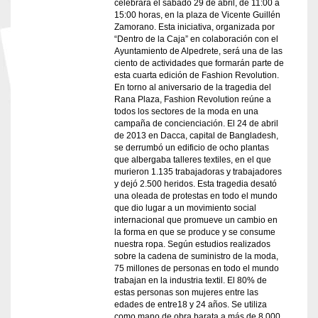
celebrará el sábado 29 de abril, de 11:00 a
15:00 horas, en la plaza de Vicente Guillén
Zamorano. Esta iniciativa, organizada por
“Dentro de la Caja” en colaboración con el
Ayuntamiento de Alpedrete, será una de las
ciento de actividades que formarán parte de
esta cuarta edición de Fashion Revolution.
En torno al aniversario de la tragedia del
Rana Plaza, Fashion Revolution reúne a
todos los sectores de la moda en una
campaña de concienciación. El 24 de abril
de 2013 en Dacca, capital de Bangladesh,
se derrumbó un edificio de ocho plantas
que albergaba talleres textiles, en el que
murieron 1.135 trabajadoras y trabajadores
y dejó 2.500 heridos. Esta tragedia desató
una oleada de protestas en todo el mundo
que dio lugar a un movimiento social
internacional que promueve un cambio en
la forma en que se produce y se consume
nuestra ropa. Según estudios realizados
sobre la cadena de suministro de la moda,
75 millones de personas en todo el mundo
trabajan en la industria textil. El 80% de
estas personas son mujeres entre las
edades de entre18 y 24 años. Se utiliza
como mano de obra barata a más de 8.000