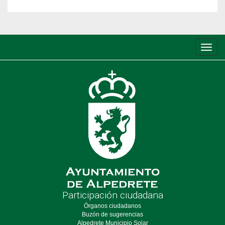
Conm
de
nave
Participación ciudadana
Órganos ciudadanos
Buzón de sugerencias
Alpedrete Municipio Solar