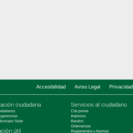
Accesibilidad
Aviso Legal
Privacidad
pación ciudadana
Servicios al ciudadano
udadanos
Cita previa
ugerencias
Impresos
unicipio Solar
Bandos
Ordenanzas
ción útil
Reglamentos y Normas