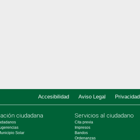
Accesibilidad
Aviso Legal
Privacidad
pación ciudadana
Servicios al ciudadano
udadanos
Cita previa
ugerencias
Impresos
unicipio Solar
Bandos
Ordenanzas