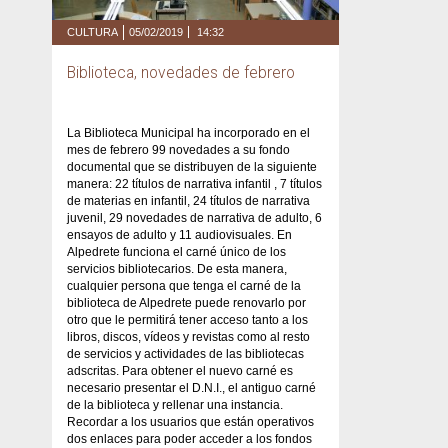
CULTURA
05/02/2019
14:32
Biblioteca, novedades de febrero
La Biblioteca Municipal ha incorporado en el
mes de febrero 99 novedades a su fondo
documental que se distribuyen de la siguiente
manera: 22 títulos de narrativa infantil , 7 títulos
de materias en infantil, 24 títulos de narrativa
juvenil, 29 novedades de narrativa de adulto, 6
ensayos de adulto y 11 audiovisuales. En
Alpedrete funciona el carné único de los
servicios bibliotecarios. De esta manera,
cualquier persona que tenga el carné de la
biblioteca de Alpedrete puede renovarlo por
otro que le permitirá tener acceso tanto a los
libros, discos, vídeos y revistas como al resto
de servicios y actividades de las bibliotecas
adscritas. Para obtener el nuevo carné es
necesario presentar el D.N.I., el antiguo carné
de la biblioteca y rellenar una instancia.
Recordar a los usuarios que están operativos
dos enlaces para poder acceder a los fondos