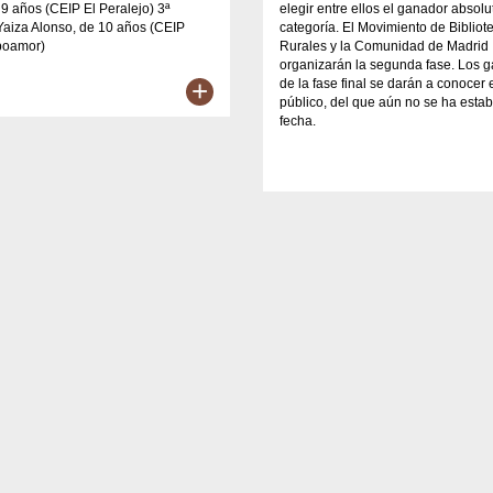
e 9 años (CEIP El Peralejo) 3ª
elegir entre ellos el ganador absol
Yaiza Alonso, de 10 años (CEIP
categoría. El Movimiento de Bibliot
poamor)
Rurales y la Comunidad de Madrid
organizarán la segunda fase. Los 
+
de la fase final se darán a conocer 
público, del que aún no se ha estab
fecha.