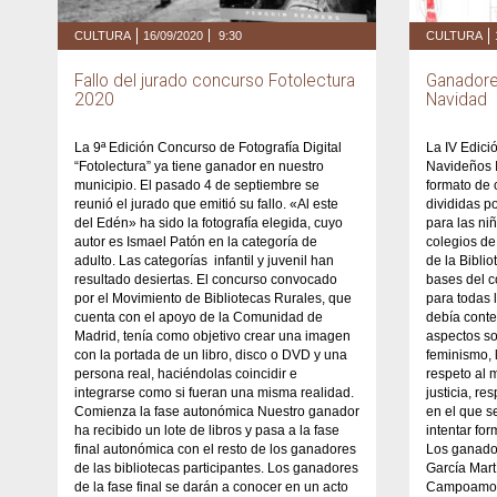
CULTURA
16/09/2020
9:30
CULTURA
Fallo del jurado concurso Fotolectura
Ganadore
2020
Navidad
La 9ª Edición Concurso de Fotografía Digital
La IV Edic
“Fotolectura” ya tiene ganador en nuestro
Navideños I
municipio. El pasado 4 de septiembre se
formato de 
reunió el jurado que emitió su fallo. «Al este
divididas p
del Edén» ha sido la fotografía elegida, cuyo
para las ni
autor es Ismael Patón en la categoría de
colegios de
adulto. Las categorías infantil y juvenil han
de la Bibli
resultado desiertas. El concurso convocado
bases del c
por el Movimiento de Bibliotecas Rurales, que
para todas 
cuenta con el apoyo de la Comunidad de
debía conte
Madrid, tenía como objetivo crear una imagen
aspectos so
con la portada de un libro, disco o DVD y una
feminismo, 
persona real, haciéndolas coincidir e
respeto al 
integrarse como si fueran una misma realidad.
justicia, re
Comienza la fase autonómica Nuestro ganador
en el que se
ha recibido un lote de libros y pasa a la fase
intentar fo
final autonómica con el resto de los ganadores
Los ganador
de las bibliotecas participantes. Los ganadores
García Mart
de la fase final se darán a conocer en un acto
Campoamor)