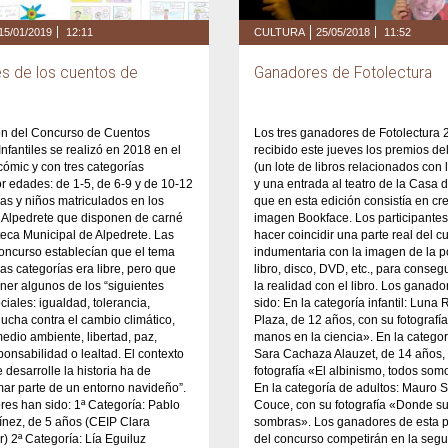
15/01/2019
12:11
CULTURA
25/05/2018
11:52
s de los cuentos de
Ganadores de Fotolectura
ión del Concurso de Cuentos
Los tres ganadores de Fotolectura
nfantiles se realizó en 2018 en el
recibido este jueves los premios de
cómic y con tres categorías
(un lote de libros relacionados con l
or edades: de 1-5, de 6-9 y de 10-12
y una entrada al teatro de la Casa 
ñas y niños matriculados en los
que en esta edición consistía en cr
 Alpedrete que disponen de carné
imagen Bookface. Los participantes
oteca Municipal de Alpedrete. Las
hacer coincidir una parte real del c
oncurso establecían que el tema
indumentaria con la imagen de la p
las categorías era libre, pero que
libro, disco, DVD, etc., para conseg
ner algunos de los “siguientes
la realidad con el libro. Los ganad
ciales: igualdad, tolerancia,
sido: En la categoría infantil: Lun
lucha contra el cambio climático,
Plaza, de 12 años, con su fotografí
medio ambiente, libertad, paz,
manos en la ciencia». En la categorí
sponsabilidad o lealtad. El contexto
Sara Cachaza Alauzet, de 14 años,
 desarrolle la historia ha de
fotografía «El albinismo, todos som
rmar parte de un entorno navideño”.
En la categoría de adultos: Mauro 
es han sido: 1ª Categoría: Pablo
Couce, con su fotografía «Donde su
ínez, de 5 años (CEIP Clara
sombras». Los ganadores de esta p
 2ª Categoría: Lía Eguiluz
del concurso competirán en la seg