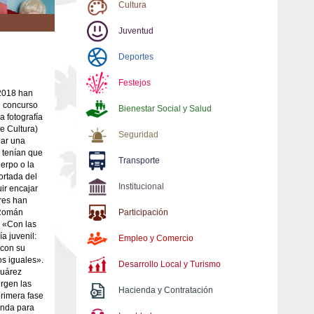
Cultura
Juventud
Deportes
Festejos
 2018 han
l concurso
Bienestar Social y Salud
a fotografía
de Cultura)
Seguridad
ear una
 tenían que
Transporte
uerpo o la
ortada del
Institucional
uir encajar
ores han
a Román
Participación
a «Con las
a juvenil:
Empleo y Comercio
 con su
os iguales».
Desarrollo Local y Turismo
Suárez
rgen las
Hacienda y Contratación
rimera fase
unda para