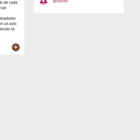
Igualdad
uto de cada
ecas
ganadores
en un acto
lecido la
+