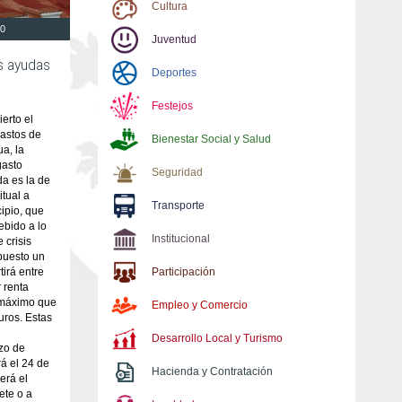
Cultura
00
Juventud
as ayudas
Deportes
Festejos
erto el
gastos de
Bienestar Social y Salud
ua, la
gasto
Seguridad
da es la de
itual a
Transporte
ipio, que
ebido a lo
Institucional
 crisis
puesto un
irá entre
Participación
 renta
l máximo que
Empleo y Comercio
uros. Estas
Desarrollo Local y Turismo
zo de
rá el 24 de
Hacienda y Contratación
erá el
ete o a