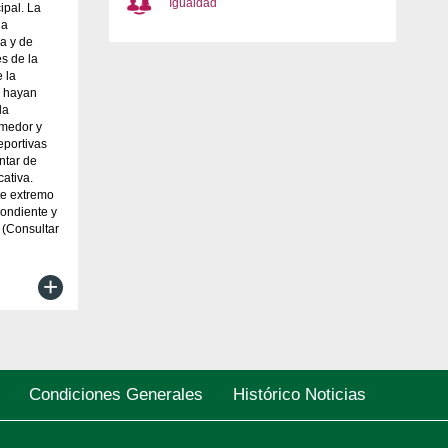
Igualdad
ipal. La
la
a y de
es de la
 la
e hayan
la
omedor y
eportivas
ntar de
cativa.
te extremo
pondiente y
 (Consultar
+
Condiciones Generales
Histórico Noticias