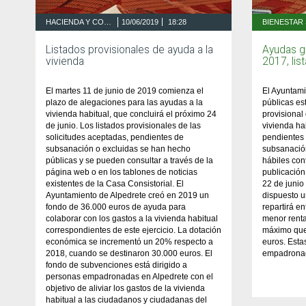
HACIENDA Y CONTRATACIÓN
10/06/2019
18:28
Listados provisionales de ayuda a la
Ayudas ga
vivienda
2017, lis
El martes 11 de junio de 2019 comienza el
El Ayuntam
plazo de alegaciones para las ayudas a la
públicas est
vivienda habitual, que concluirá el próximo 24
provisional
de junio. Los listados provisionales de las
vivienda ha
solicitudes aceptadas, pendientes de
pendientes 
subsanación o excluidas se han hecho
subsanación
públicas y se pueden consultar a través de la
hábiles con
página web o en los tablones de noticias
publicación 
existentes de la Casa Consistorial. El
22 de junio
Ayuntamiento de Alpedrete creó en 2019 un
dispuesto u
fondo de 36.000 euros de ayuda para
repartirá en
colaborar con los gastos a la vivienda habitual
menor renta
correspondientes de este ejercicio. La dotación
máximo que 
económica se incrementó un 20% respecto a
euros. Esta
2018, cuando se destinaron 30.000 euros. El
empadronad
fondo de subvenciones está dirigido a
personas empadronadas en Alpedrete con el
objetivo de aliviar los gastos de la vivienda
habitual a las ciudadanos y ciudadanas del