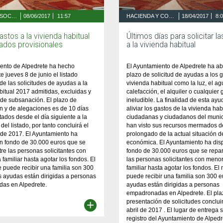
BIENESTAR SOCIAL Y SALUD
08/06/2017
11:57
HACIENDA Y CONTRATACIÓN
18/04/2017
8:
stos a la vivienda habitual
Últimos días para solicitar l
tados provisionales
a la vivienda habitual
iento de Alpedrete ha hecho
El Ayuntamiento de Alpedrete ha abi
e jueves 8 de junio el listado
plazo de solicitud de ayudas a los 
 de las solicitudes de ayudas a la
vivienda habitual como la luz, el ag
bitual 2017 admitidas, excluidas y
calefacción, el alquiler o cualquier 
de subsanación. El plazo de
ineludible. La finalidad de esta ayu
 y de alegaciones es de 10 días
aliviar los gastos de la vivienda hab
tados desde el día siguiente a la
ciudadanas y ciudadanos del munic
del listado, por tanto concluirá el
han visto sus recursos mermados d
 de 2017. El Ayuntamiento ha
prolongado de la actual situación de
n fondo de 30.000 euros que se
económica. El Ayuntamiento ha dis
tre las personas solicitantes con
fondo de 30.000 euros que se repart
 familiar hasta agotar los fondos. El
las personas solicitantes con menor
puede recibir una familia son 300
familiar hasta agotar los fondos. E
s ayudas están dirigidas a personas
puede recibir una familia son 300 e
as en Alpedrete.
ayudas están dirigidas a personas
empadronadas en Alpedrete. El pla
+
presentación de solicitudes conclui
abril de 2017 . El lugar de entrega s
registro del Ayuntamiento de Alpedr