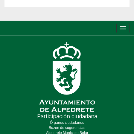
Conm
de
nave
Participación ciudadana
Órganos ciudadanos
Buzón de sugerencias
Alpedrete Municipio Solar