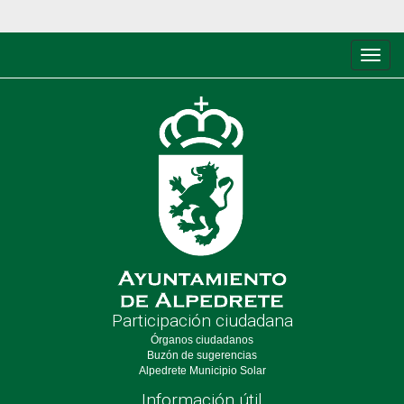
Conm
de
nave
Participación ciudadana
Órganos ciudadanos
Buzón de sugerencias
Alpedrete Municipio Solar
Información útil