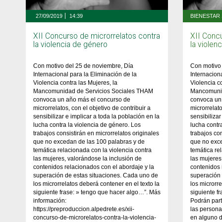
27/09/2019
14:39
XII Concurso de microrrelatos contra
XII Conc
la violencia de género
la violen
Con motivo del 25 de noviembre, Día
Con motivo 
Internacional para la Eliminación de la
Internacion
Violencia contra las Mujeres, la
Violencia c
Mancomunidad de Servicios Sociales THAM
Mancomunid
convoca un año más el concurso de
convoca un
microrrelatos, con el objetivo de contribuir a
microrrelato
sensibilizar e implicar a toda la población en la
sensibilizar
lucha contra la violencia de género. Los
lucha contr
trabajos consistirán en microrrelatos originales
trabajos con
que no excedan de las 100 palabras y de
que no exce
temática relacionada con la violencia contra
temática re
las mujeres, valorándose la inclusión de
las mujeres
contenidos relacionados con el abordaje y la
contenidos 
superación de estas situaciones. Cada uno de
superación 
los microrrelatos deberá contener en el texto la
los microrr
siguiente frase: » tengo que hacer algo…”. Más
siguiente f
información:
Podrán part
https://preproduccion.alpedrete.es/xii-
las persona
concurso-de-microrelatos-contra-la-violencia-
en alguno d