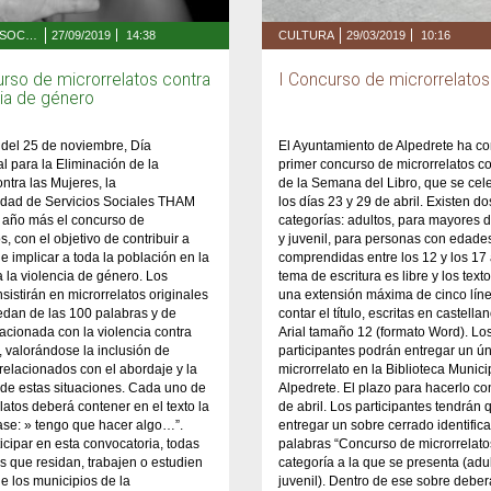
BIENESTAR SOCIAL Y SALUD
27/09/2019
14:38
CULTURA
29/03/2019
10:16
urso de microrrelatos contra
I Concurso de microrrelatos
cia de género
del 25 de noviembre, Día
El Ayuntamiento de Alpedrete ha c
al para la Eliminación de la
primer concurso de microrrelatos c
ontra las Mujeres, la
de la Semana del Libro, que se cel
ad de Servicios Sociales THAM
los días 23 y 29 de abril. Existen do
 año más el concurso de
categorías: adultos, para mayores 
s, con el objetivo de contribuir a
y juvenil, para personas con edade
 e implicar a toda la población en la
comprendidas entre los 12 y los 17 
a la violencia de género. Los
tema de escritura es libre y los text
sistirán en microrrelatos originales
una extensión máxima de cinco líne
dan de las 100 palabras y de
contar el título, escritas en castellan
lacionada con la violencia contra
Arial tamaño 12 (formato Word). Lo
, valorándose la inclusión de
participantes podrán entregar un ú
relacionados con el abordaje y la
microrrelato en la Biblioteca Munici
de estas situaciones. Cada uno de
Alpedrete. El plazo para hacerlo co
elatos deberá contener en el texto la
de abril. Los participantes tendrán 
rase: » tengo que hacer algo…”.
entregar un sobre cerrado identific
icipar en esta convocatoria, todas
palabras “Concurso de microrrelatos
s que residan, trabajen o estudien
categoría a la que se presenta (adu
e los municipios de la
juvenil). Dentro de ese sobre deberá