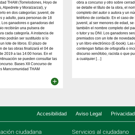
ad THAM (Torrelodones, Hoyo de
obra a concurso y otro sobre cerrad
 Alpedrete y Moralzarzal), y
se detalle el título de la obra, el no
rlo en dos categorías: juvenil, de
completo del autor o autora y un n
s y adulto, para personas de 18
teléfono de contacto. En el caso de 
. Los ganadores o ganadoras del
juvenil, al ser menores de edad, se 
io recibirán una pulsera de
también el nombre completo del pa
ara cada categoría. A instancia de
o tutor y su DNI. Los ganadores ser
emio podrán ser sustituido si lo
premiados con un lote de novedades
un lote de libros. El plazo de
y un libro electrónico (E-book). Las
n de las obras finalizará el 04 de
contengan faltas de ortografía o in
e 2019 a las 14:00 horas. En el
discurso xenófobo, racista o que pu
ntinuación se pueden consultar las
a cualquier […]
oncurso. Bases XII Concurso de
atos Mancomunidad THAM
+
Accesibilidad
Aviso Legal
Privacidad
pación ciudadana
Servicios al ciudadano