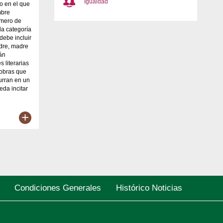
Igualdad
o en el que
mbre
úmero de
la categoría
debe incluir
dre, madre
án
 literarias
 obras que
curran en un
eda incitar
+
Condiciones Generales
Histórico Noticias