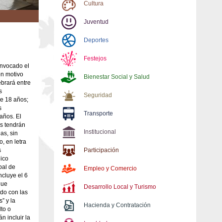
Cultura
Juventud
Deportes
Festejos
onvocado el
on motivo
Bienestar Social y Salud
ebrará entre
s
Seguridad
de 18 años;
s
Transporte
años. El
os tendrán
Institucional
as, sin
o, en letra
s
Participación
nico
pal de
Empleo y Comercio
ncluye el 6
que
Desarrollo Local y Turismo
ado con las
” y la
Hacienda y Contratación
lto o
n incluir la