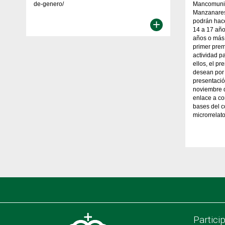
de-genero/
Mancomunid
Manzanares,
+
podrán hace
14 a 17 año
años o más
primer prem
actividad p
ellos, el pr
desean por 
presentació
noviembre d
enlace a co
bases del c
microrrel
Partici