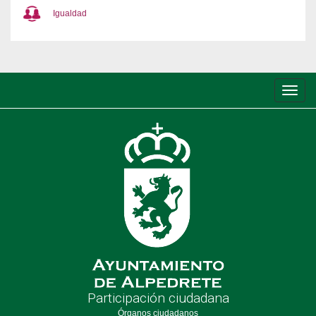
Igualdad
Conm
de
nave
Participación ciudadana
Órganos ciudadanos