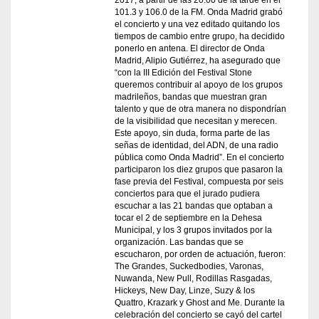
2017, a partir de las 20:00 de la tarde en el
101.3 y 106.0 de la FM. Onda Madrid grabó
el concierto y una vez editado quitando los
tiempos de cambio entre grupo, ha decidido
ponerlo en antena. El director de Onda
Madrid, Alipio Gutiérrez, ha asegurado que
“con la III Edición del Festival Stone
queremos contribuir al apoyo de los grupos
madrileños, bandas que muestran gran
talento y que de otra manera no dispondrían
de la visibilidad que necesitan y merecen.
Este apoyo, sin duda, forma parte de las
señas de identidad, del ADN, de una radio
pública como Onda Madrid”. En el concierto
participaron los diez grupos que pasaron la
fase previa del Festival, compuesta por seis
conciertos para que el jurado pudiera
escuchar a las 21 bandas que optaban a
tocar el 2 de septiembre en la Dehesa
Municipal, y los 3 grupos invitados por la
organización. Las bandas que se
escucharon, por orden de actuación, fueron:
The Grandes, Suckedbodies, Varonas,
Nuwanda, New Pull, Rodillas Rasgadas,
Hickeys, New Day, Linze, Suzy & los
Quattro, Krazark y Ghost and Me. Durante la
celebración del concierto se cayó del cartel