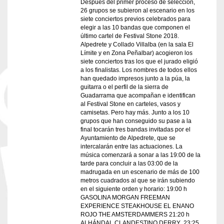
Después del primer proceso de selección,
26 grupos se subieron al escenario en los
siete conciertos previos celebrados para
elegir a las 10 bandas que componen el
último cartel de Festival Stone 2018.
Alpedrete y Collado Villalba (en la sala El
Límite y en Zona Peñalbar) acogieron los
siete conciertos tras los que el jurado eligió
a los finalistas. Los nombres de todos ellos
han quedado impresos junto a la púa, la
guitarra o el perfil de la sierra de
Guadarrama que acompañan e identifican
al Festival Stone en carteles, vasos y
camisetas. Pero hay más. Junto a los 10
grupos que han conseguido su pase a la
final tocarán tres bandas invitadas por el
Ayuntamiento de Alpedrete, que se
intercalarán entre las actuaciones. La
música comenzará a sonar a las 19:00 de la
tarde para concluir a las 03:00 de la
madrugada en un escenario de más de 100
metros cuadrados al que se irán subiendo
en el siguiente orden y horario: 19:00 h
GASOLINA MORGAN FREEMAN
EXPERIENCE STEAKHOUSE EL ENANO
ROJO THE AMSTERDAMMERS 21:20 h
ALHÁNDAL CLANDESTINO DERRY 23:25