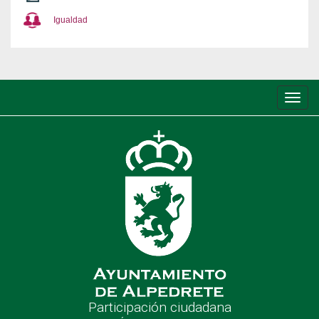
Igualdad
Conm
de
nave
Participación ciudadana