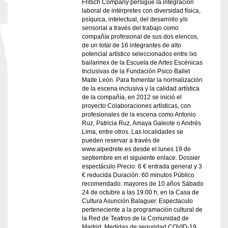
Fritsch Company persigue la integración
laboral de intérpretes con diversidad física,
psíquica, intelectual, del desarrollo y/o
sensorial a través del trabajo como
compañía profesional de sus dos elencos,
de un total de 16 integrantes de alto
potencial artístico seleccionados entre lxs
bailarinex de la Escuela de Artes Escénicas
Inclusivas de la Fundación Psico Ballet
Maite León. Para fomentar la normalización
de la escena inclusiva y la calidad artística
de la compañía, en 2012 se inició el
proyecto Colaboraciones artísticas, con
profesionales de la escena como Antonio
Ruz, Patricia Ruz, Amaya Galeote o Andrés
Lima, entre otros. Las localidades se
pueden reservar a través de
www.alpedrete.es desde el lunes 19 de
septiembre en el siguiente enlace. Dossier
espectáculo Precio: 6 € entrada general y 3
€ reducida Duración: 60 minutos Público
recomendado: mayores de 10 años Sábado
24 de octubre a las 19:00 h, en la Casa de
Cultura Asunción Balaguer. Espectaculo
perteneciente a la programación cultural de
la Red de Teatros de la Comunidad de
Madrid. Medidas de seguridad COVID-19