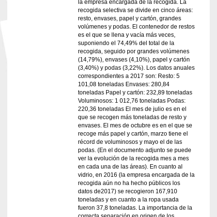
la empresa encargada de la recogida. La
recogida selectiva se divide en cinco áreas:
resto, envases, papel y cartón, grandes
volúmenes y podas. El contenedor de restos
es el que se llena y vacía más veces,
suponiendo el 74,49% del total de la
recogida, seguido por grandes volúmenes
(14,79%), envases (4,10%), papel y cartón
(3,40%) y podas (3,22%). Los datos anuales
correspondientes a 2017 son: Resto: 5
101,08 toneladas Envases: 280,84
toneladas Papel y cartón: 232,89 toneladas
Voluminosos: 1 012,76 toneladas Podas:
220,36 toneladas El mes de julio es en el
que se recogen más toneladas de resto y
envases. El mes de octubre es en el que se
recoge más papel y cartón, marzo tiene el
récord de voluminosos y mayo el de las
podas. (En el documento adjunto se puede
ver la evolución de la recogida mes a mes
en cada una de las áreas). En cuanto al
vidrio, en 2016 (la empresa encargada de la
recogida aún no ha hecho públicos los
datos de2017) se recogieron 167,910
toneladas y en cuanto a la ropa usada
fueron 37,8 toneladas. La importancia de la
correcta separación en origen de los