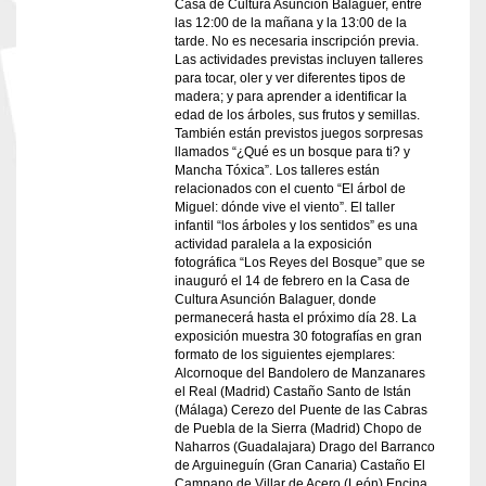
Casa de Cultura Asunción Balaguer, entre
las 12:00 de la mañana y la 13:00 de la
tarde. No es necesaria inscripción previa.
Las actividades previstas incluyen talleres
para tocar, oler y ver diferentes tipos de
madera; y para aprender a identificar la
edad de los árboles, sus frutos y semillas.
También están previstos juegos sorpresas
llamados “¿Qué es un bosque para ti? y
Mancha Tóxica”. Los talleres están
relacionados con el cuento “El árbol de
Miguel: dónde vive el viento”. El taller
infantil “los árboles y los sentidos” es una
actividad paralela a la exposición
fotográfica “Los Reyes del Bosque” que se
inauguró el 14 de febrero en la Casa de
Cultura Asunción Balaguer, donde
permanecerá hasta el próximo día 28. La
exposición muestra 30 fotografías en gran
formato de los siguientes ejemplares:
Alcornoque del Bandolero de Manzanares
el Real (Madrid) Castaño Santo de Istán
(Málaga) Cerezo del Puente de las Cabras
de Puebla de la Sierra (Madrid) Chopo de
Naharros (Guadalajara) Drago del Barranco
de Arguineguín (Gran Canaria) Castaño El
Campano de Villar de Acero (León) Encina