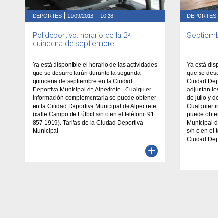
DEPORTES
11/09/2018
10:28
DEPORTES
Polideportivo: horario de la 2ª
Septiembr
quincena de septiembre
Ya está disponible el horario de las actividades
Ya está dis
que se desarrollarán durante la segunda
que se desa
quincena de septiembre en la Ciudad
Ciudad Depo
Deportiva Municipal de Alpedrete. Cualquier
adjuntan lo
información complementaria se puede obtener
de julio y 
en la Ciudad Deportiva Municipal de Alpedrete
Cualquier 
(calle Campo de Fútbol s/n o en el teléfono 91
puede obte
857 1919). Tarifas de la Ciudad Deportiva
Municipal d
Municipal
s/n o en el 
Ciudad Dep
+