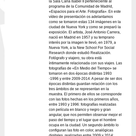
la Sala Cana Isabel II perteneciente al
programa de la Comunidad de Madrid,
«Espacios para el Arte. Fotografía». En este
vídeo de presentación os adelantamos
como se tomaron estas 134 imágenes en la
ciudad de Nueva York y como se preparó la
exposición. El artista, José Antonio Carrera,
nació en Madrid en 1957 y su temprano
interés por la imagen le llevó, en 1979, a
Nueva York, a la New School For Social
Research donde estudió Realización.
Fotógrafo y viajero, su obra está
íntimamente relacionada con sus viajes. Las
fotografías de «En Medio del Tiempo» se
tomaron en dos épocas distintas 1993
-1996 y entre 2009-2014. A pesar de ser dos
épocas distintas guardan relación con los
tres ámbitos de se representan en la
muestra. El primero de ellos se corresponde
con las fotos hechas en los primeros años,
entre 1993 y 1996: fotografías realizadas
con película en blanco y negro y gran
angular, que nos permiten observar mejor el
paso del tiempo y el lugar que el hombre
ocupa en la ciudad. Un segundo ámbito lo
configuran las foto en color, analógicas
digitales, realizadas entre 2009 y 2014: