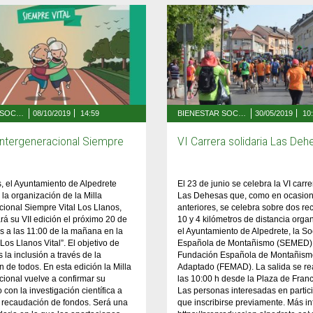
BIENESTAR SOCIAL Y SALUD
08/10/2019
14:59
BIENESTAR SOCIAL Y SALUD
30/05/2019
10
 Intergeneracional Siempre
VI Carrera solidaria Las Deh
, el Ayuntamiento de Alpedrete
El 23 de junio se celebra la VI carre
 la organización de la Milla
Las Dehesas que, como en ocasio
cional Siempre Vital Los Llanos,
anteriores, se celebra sobre dos re
rá su VII edición el próximo 20 de
10 y 4 kilómetros de distancia orga
as a las 11:00 de la mañana en la
el Ayuntamiento de Alpedrete, la S
Los Llanos Vital”. El objetivo de
Española de Montañismo (SEMED) 
s la inclusión a través de la
Fundación Española de Montañism
n de todos. En esta edición la Milla
Adaptado (FEMAD). La salida se rea
cional vuelve a confirmar su
las 10:00 h desde la Plaza de Fran
con la investigación científica a
Las personas interesadas en partici
a recaudación de fondos. Será una
que inscribirse previamente. Más i