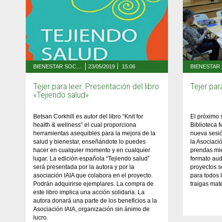
BIENESTAR SOCIAL Y SALUD
23/05/2019
15:06
Tejer para leer. Presentación del libro
Tejer par
«Tejiendo salud»
Betsan Corkhill es autor del libro “Knit for
El próximo 
health & wellness” el cual proporciona
Biblioteca 
herramientas asequibles para la mejora de la
nueva sesi
salud y bienestar, enseñándote lo puedes
la Asociaci
hacer en cualquier momento y en cualquier
prendas mie
lugar. La edición española “Tejiendo salud”
formato aud
será presentada por la autora y por la
proyectos so
asociación IAIA que colabora en el proyecto.
para todos 
Podrán adquirirse ejemplares. La compra de
traigas mate
este libro implica una acción solidaria. La
autora donará una parte de los beneficios a la
Asociación IAIA, organización sin ánimo de
lucro.