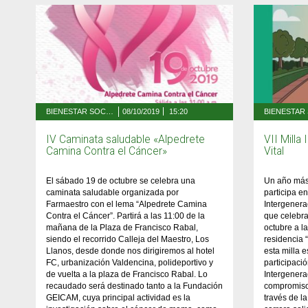
BIENESTAR SOCIAL Y SALUD
08/10/2019
15:20
IV Caminata saludable «Alpedrete
VII Milla
Camina Contra el Cáncer»
Vital
El sábado 19 de octubre se celebra una
Un año más
caminata saludable organizada por
participa en
Farmaestro con el lema “Alpedrete Camina
Intergenera
Contra el Cáncer”. Partirá a las 11:00 de la
que celebra
mañana de la Plaza de Francisco Rabal,
octubre a l
siendo el recorrido Calleja del Maestro, Los
residencia “
Llanos, desde donde nos dirigiremos al hotel
esta milla e
FC, urbanización Valdencina, polideportivo y
participació
de vuelta a la plaza de Francisco Rabal. Lo
Intergenera
recaudado será destinado tanto a la Fundación
compromiso 
GEICAM, cuya principal actividad es la
través de l