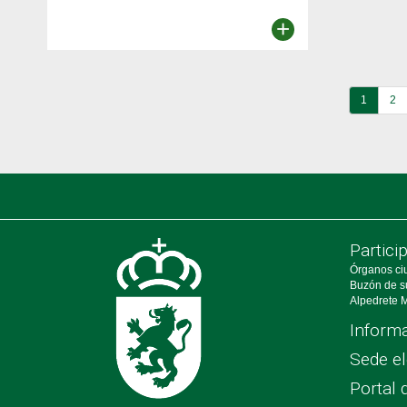
+
1
2
Partici
Órganos ci
Buzón de s
Alpedrete M
Informa
Sede el
Portal 