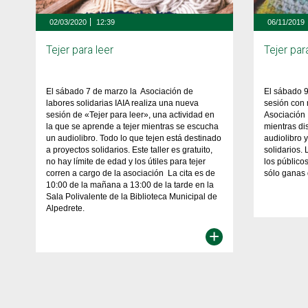
02/03/2020
12:39
06/11/2019
Tejer para leer
Tejer par
El sábado 7 de marzo la Asociación de
El sábado 
labores solidarias IAIA realiza una nueva
sesión con 
sesión de «Tejer para leer», una actividad en
Asociación 
la que se aprende a tejer mientras se escucha
mientras di
un audiolibro. Todo lo que tejen está destinado
audiolibro 
a proyectos solidarios. Este taller es gratuito,
solidarios. 
no hay límite de edad y los útiles para tejer
los públicos
corren a cargo de la asociación La cita es de
sólo ganas
10:00 de la mañana a 13:00 de la tarde en la
Sala Polivalente de la Biblioteca Municipal de
Alpedrete.
+