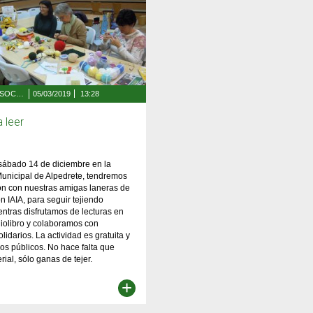
BIENESTAR SOCIAL Y SALUD
05/03/2019
13:28
a leer
sábado 14 de diciembre en la
Municipal de Alpedrete, tendremos
ón con nuestras amigas laneras de
ón IAIA, para seguir tejiendo
ntras disfrutamos de lecturas en
iolibro y colaboramos con
lidarios. La actividad es gratuita y
los públicos. No hace falta que
rial, sólo ganas de tejer.
+