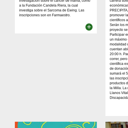
investigación sobre el cáncer de mama, como
carrera sol
a la Fundación Candela Riera, la cual
económicas 
investiga sobre el Sarcoma de Ewing. Las
PRECIPITA,
inscripciones son en Farmaestro.
promover la
científicos 
+
Serán los 
proyecto se
Participar 
un máximo 
modalidad d
cuentan abi
20:00 h. P
correr, pero
científica 
de donación
sumará el 5
las inscrip
productos d
la Milla. La
Llanos Vita
Discapacida