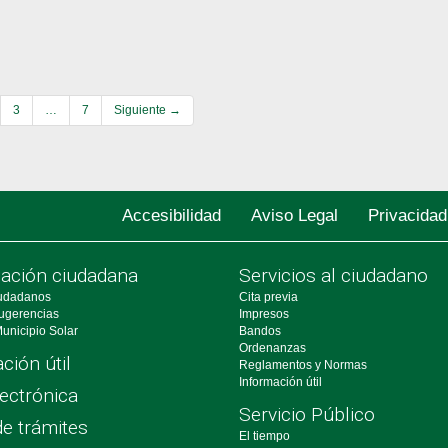
3
…
7
Siguiente →
Accesibilidad
Aviso Legal
Privacidad
pación ciudadana
Servicios al ciudadano
udadanos
Cita previa
ugerencias
Impresos
unicipio Solar
Bandos
Ordenanzas
ción útil
Reglamentos y Normas
Información útil
ectrónica
Servicio Público
de trámites
El tiempo