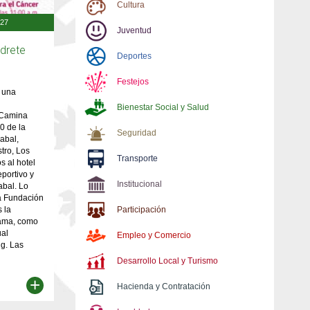
Cultura
:27
Juventud
edrete
Deportes
Festejos
a una
Bienestar Social y Salud
 Camina
00 de la
Seguridad
abal,
tro, Los
Transporte
s al hotel
portivo y
Institucional
abal. Lo
la Fundación
 la
Participación
mama, como
ual
Empleo y Comercio
g. Las
Desarrollo Local y Turismo
+
Hacienda y Contratación