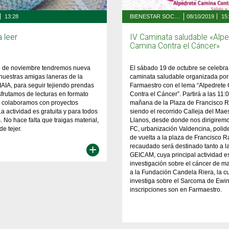
13:28
BIENESTAR SOCIAL Y SALUD
08/10/2019
15
a leer
IV Caminata saludable «Alp
Camina Contra el Cáncer»
9 de noviembre tendremos nueva
El sábado 19 de octubre se celebr
nuestras amigas laneras de la
caminata saludable organizada por
IAIA, para seguir tejiendo prendas
Farmaestro con el lema “Alpedrete
sfrutamos de lecturas en formato
Contra el Cáncer”. Partirá a las 11:
y colaboramos con proyectos
mañana de la Plaza de Francisco R
La actividad es gratuita y para todos
siendo el recorrido Calleja del Maes
. No hace falta que traigas material,
Llanos, desde donde nos dirigiremo
 de tejer.
FC, urbanización Valdencina, polide
de vuelta a la plaza de Francisco R
+
recaudado será destinado tanto a 
GEICAM, cuya principal actividad es
investigación sobre el cáncer de 
a la Fundación Candela Riera, la c
investiga sobre el Sarcoma de Ewin
inscripciones son en Farmaestro.