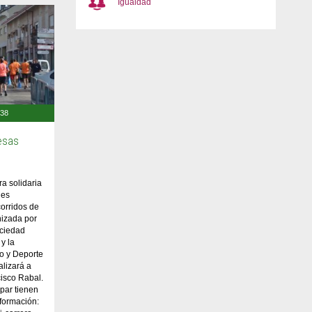
Igualdad
:38
esas
ra solidaria
nes
corridos de
nizada por
ociedad
y la
o y Deporte
lizará a
cisco Rabal.
par tienen
nformación: