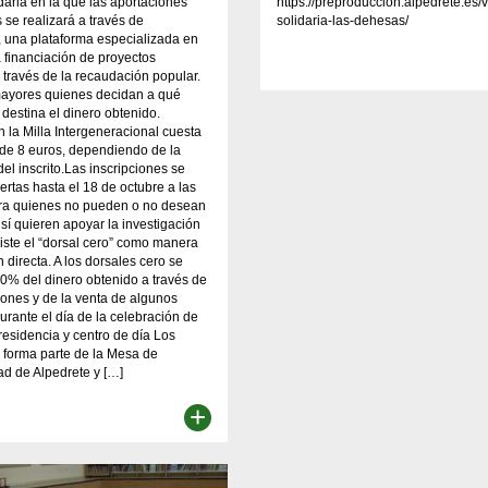
idaria en la que las aportaciones
https://preproduccion.alpedrete.es/v
se realizará a través de
solidaria-las-dehesas/
 una plataforma especializada en
 financiación de proyectos
a través de la recaudación popular.
mayores quienes decidan a qué
 destina el dinero obtenido.
en la Milla Intergeneracional cuesta
de 8 euros, dependiendo de la
el inscrito.Las inscripciones se
ertas hasta el 18 de octubre a las
ara quienes no pueden o no desean
 sí quieren apoyar la investigación
existe el “dorsal cero” como manera
 directa. A los dorsales cero se
0% del dinero obtenido a través de
ciones y de la venta de algunos
urante el día de la celebración de
 residencia y centro de día Los
l forma parte de la Mesa de
d de Alpedrete y […]
+