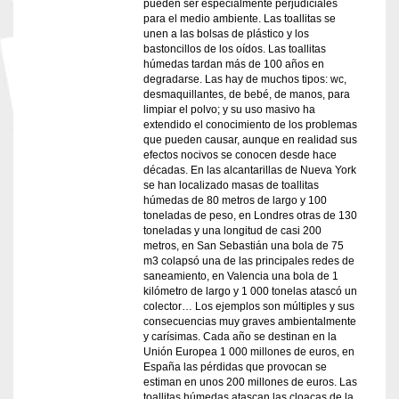
pueden ser especialmente perjudiciales
para el medio ambiente. Las toallitas se
unen a las bolsas de plástico y los
bastoncillos de los oídos. Las toallitas
húmedas tardan más de 100 años en
degradarse. Las hay de muchos tipos: wc,
desmaquillantes, de bebé, de manos, para
limpiar el polvo; y su uso masivo ha
extendido el conocimiento de los problemas
que pueden causar, aunque en realidad sus
efectos nocivos se conocen desde hace
décadas. En las alcantarillas de Nueva York
se han localizado masas de toallitas
húmedas de 80 metros de largo y 100
toneladas de peso, en Londres otras de 130
toneladas y una longitud de casi 200
metros, en San Sebastián una bola de 75
m3 colapsó una de las principales redes de
saneamiento, en Valencia una bola de 1
kilómetro de largo y 1 000 tonelas atascó un
colector… Los ejemplos son múltiples y sus
consecuencias muy graves ambientalmente
y carísimas. Cada año se destinan en la
Unión Europea 1 000 millones de euros, en
España las pérdidas que provocan se
estiman en unos 200 millones de euros. Las
toallitas húmedas atascan las cloacas de la