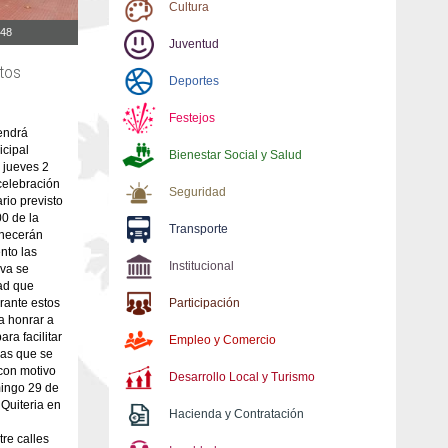
Cultura
:48
Juventud
tos
Deportes
Festejos
endrá
icipal
Bienestar Social y Salud
 jueves 2
celebración
Seguridad
rio previsto
00 de la
Transporte
anecerán
nto las
Institucional
iva se
dad que
rante estos
Participación
a honrar a
ara facilitar
Empleo y Comercio
nas que se
con motivo
Desarrollo Local y Turismo
mingo 29 de
 Quiteria en
Hacienda y Contratación
re calles