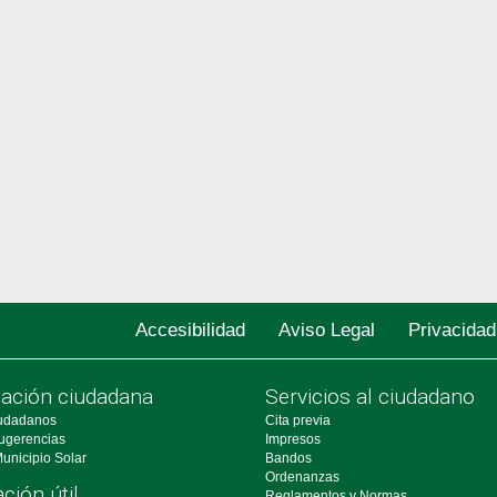
Accesibilidad
Aviso Legal
Privacidad
pación ciudadana
Servicios al ciudadano
udadanos
Cita previa
ugerencias
Impresos
unicipio Solar
Bandos
Ordenanzas
ción útil
Reglamentos y Normas