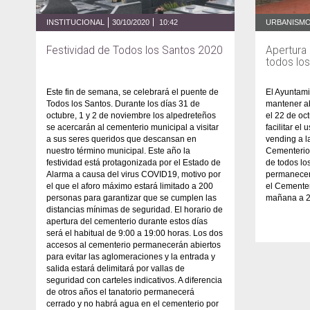
INSTITUCIONAL
30/10/2020
10:42
Festividad de Todos los Santos 2020
Apertura 
todos lo
Este fin de semana, se celebrará el puente de
El Ayuntami
Todos los Santos. Durante los días 31 de
mantener ab
octubre, 1 y 2 de noviembre los alpedreteños
el 22 de oc
se acercarán al cementerio municipal a visitar
facilitar e
a sus seres queridos que descansan en
vending a l
nuestro término municipal. Este año la
Cementerio 
festividad está protagonizada por el Estado de
de todos lo
Alarma a causa del virus COVID19, motivo por
permanecer
el que el aforo máximo estará limitado a 200
el Cementer
personas para garantizar que se cumplen las
mañana a 20
distancias mínimas de seguridad. El horario de
apertura del cementerio durante estos días
será el habitual de 9:00 a 19:00 horas. Los dos
accesos al cementerio permanecerán abiertos
para evitar las aglomeraciones y la entrada y
salida estará delimitará por vallas de
seguridad con carteles indicativos. A diferencia
de otros años el tanatorio permanecerá
cerrado y no habrá agua en el cementerio por