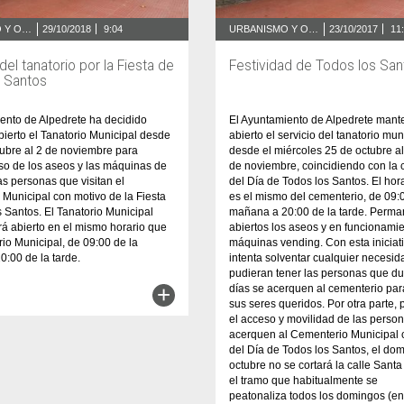
URBANISMO Y OBRAS
29/10/2018
9:04
URBANISMO Y OBRAS
23/10/2017
11
del tanatorio por la Fiesta de
Festividad de Todos los San
s Santos
ento de Alpedrete ha decidido
El Ayuntamiento de Alpedrete mant
ierto el Tanatorio Municipal desde
abierto el servicio del tanatorio mun
tubre al 2 de noviembre para
desde el miércoles 25 de octubre al
l uso de los aseos y las máquinas de
de noviembre, coincidiendo con la 
as personas que visitan el
del Día de Todos los Santos. El hora
Municipal con motivo de la Fiesta
es el mismo del cementerio, de 09:
s Santos. El Tanatorio Municipal
mañana a 20:00 de la tarde. Perm
á abierto en el mismo horario que
abiertos los aseos y en funcionamie
io Municipal, de 09:00 de la
máquinas vending. Con esta iniciat
:00 de la tarde.
intenta solventar cualquier necesi
pudieran tener las personas que du
+
días se acerquen al cementerio par
sus seres queridos. Por otra parte, p
el acceso y movilidad de las perso
acerquen al Cementerio Municipal 
del Día de Todos los Santos, el do
octubre no se cortará la calle Santa
el tramo que habitualmente se
peatonaliza todos los domingos (ent