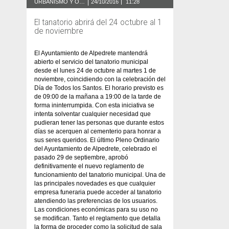
URBANISMO Y OBRAS
24/10/2016
11:28
El tanatorio abrirá del 24 octubre al 1
de noviembre
El Ayuntamiento de Alpedrete mantendrá
abierto el servicio del tanatorio municipal
desde el lunes 24 de octubre al martes 1 de
noviembre, coincidiendo con la celebración del
Día de Todos los Santos. El horario previsto es
de 09:00 de la mañana a 19:00 de la tarde de
forma ininterrumpida. Con esta iniciativa se
intenta solventar cualquier necesidad que
pudieran tener las personas que durante estos
días se acerquen al cementerio para honrar a
sus seres queridos. El último Pleno Ordinario
del Ayuntamiento de Alpedrete, celebrado el
pasado 29 de septiembre, aprobó
definitivamente el nuevo reglamento de
funcionamiento del tanatorio municipal. Una de
las principales novedades es que cualquier
empresa funeraria puede acceder al tanatorio
atendiendo las preferencias de los usuarios.
Las condiciones económicas para su uso no
se modifican. Tanto el reglamento que detalla
la forma de proceder como la solicitud de sala