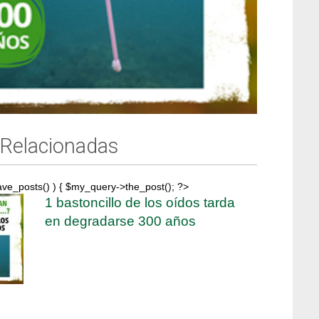
 Relacionadas
ave_posts() ) { $my_query->the_post(); ?>
1 bastoncillo de los oídos tarda
en degradarse 300 años