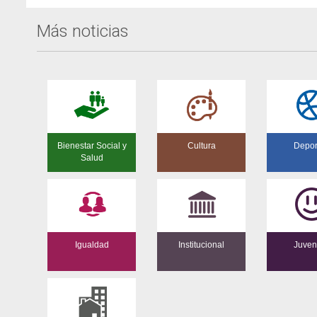
Más noticias
Bienestar Social y
Cultura
Depor
Salud
Igualdad
Institucional
Juven