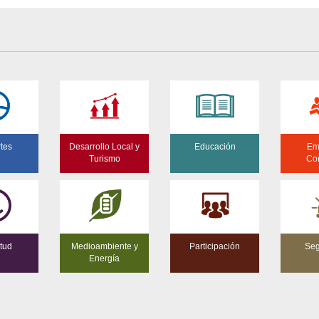
tes
Desarrollo Local y
Educación
Em
Turismo
Co
tud
Medioambiente y
Participación
Seg
Energía