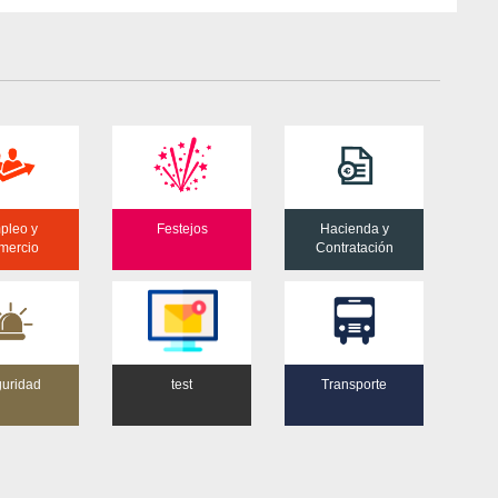
pleo y
Festejos
Hacienda y
mercio
Contratación
uridad
test
Transporte