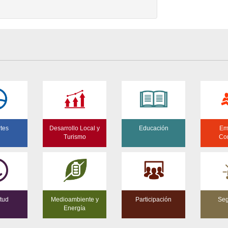
tes
Desarrollo Local y
Educación
Em
Turismo
Co
tud
Medioambiente y
Participación
Seg
Energía