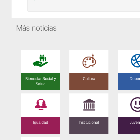
Más noticias
Bienestar Social y
Cultura
Depor
Salud
Igualdad
Institucional
Juven