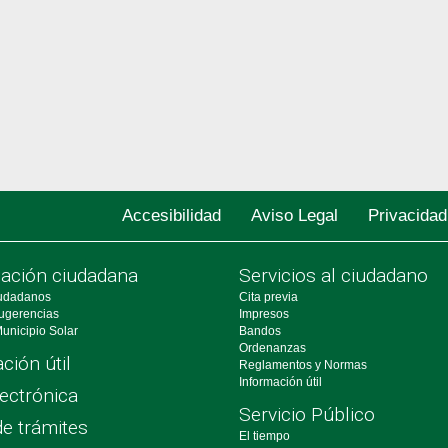
Accesibilidad
Aviso Legal
Privacidad
pación ciudadana
Servicios al ciudadano
udadanos
Cita previa
ugerencias
Impresos
unicipio Solar
Bandos
Ordenanzas
ción útil
Reglamentos y Normas
Información útil
ectrónica
Servicio Público
de trámites
El tiempo