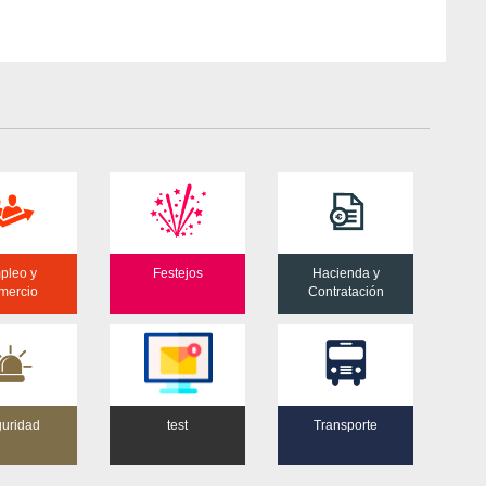
pleo y
Festejos
Hacienda y
mercio
Contratación
uridad
test
Transporte