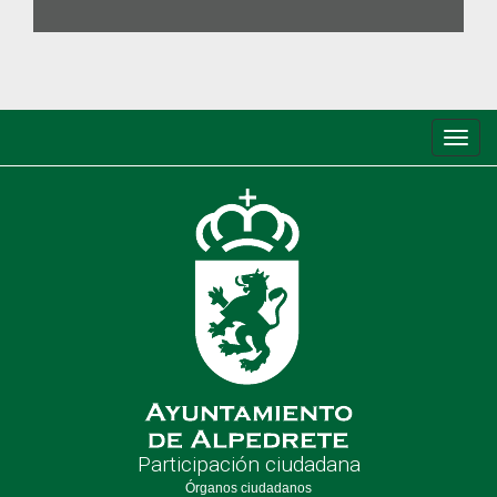
Conm
de
nave
Participación ciudadana
Órganos ciudadanos