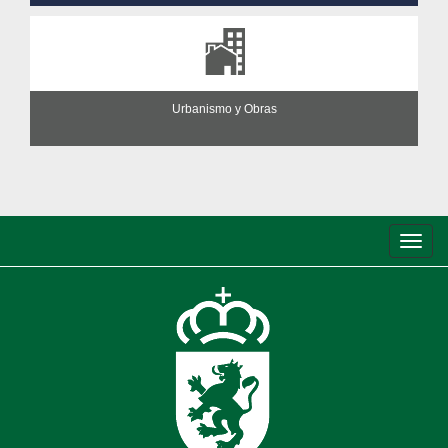
Urbanismo y Obras
Conm
de
nave