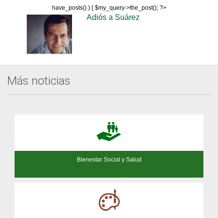
have_posts() ) { $my_query->the_post(); ?>
Adiós a Suárez
Más noticias
Bienestar Social y Salud