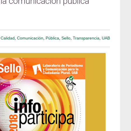
n la comunicación pública
:
Calidad
,
Comunicación
,
Pública
,
Sello
,
Transparencia
,
UAB