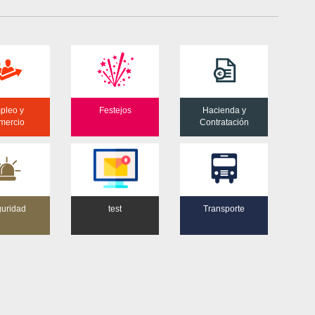
pleo y
Festejos
Hacienda y
mercio
Contratación
uridad
test
Transporte