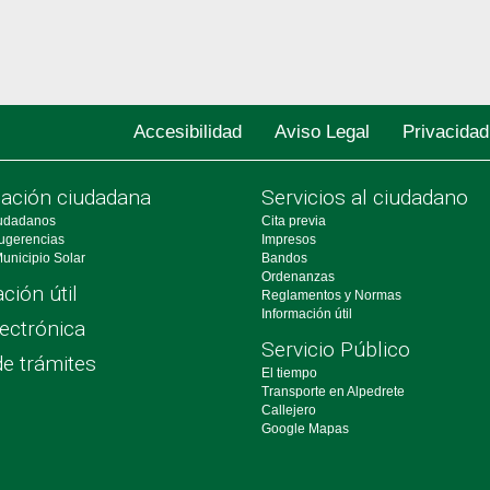
Accesibilidad
Aviso Legal
Privacidad
pación ciudadana
Servicios al ciudadano
udadanos
Cita previa
ugerencias
Impresos
unicipio Solar
Bandos
Ordenanzas
ción útil
Reglamentos y Normas
Información útil
ectrónica
Servicio Público
de trámites
El tiempo
Transporte en Alpedrete
Callejero
Google Mapas