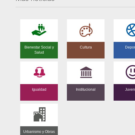
Bienestar Social y
Cultura
Depor
Salud
Igualdad
Institucional
Juven
Urbanismo y Obras