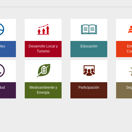
tes
Desarrollo Local y
Educación
Em
Turismo
Co
tud
Medioambiente y
Participación
Seg
Energía