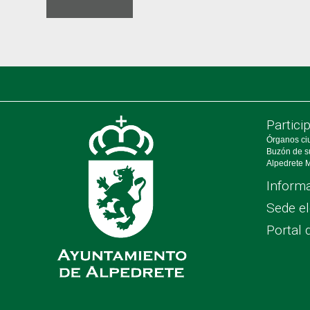
Partici
Órganos ci
Buzón de s
Alpedrete M
Informa
Sede el
Portal 