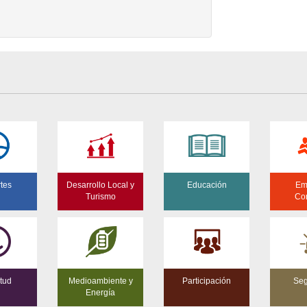
tes
Desarrollo Local y
Educación
Em
Turismo
Co
tud
Medioambiente y
Participación
Seg
Energía