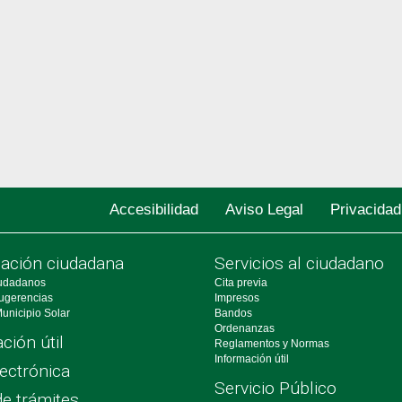
Accesibilidad
Aviso Legal
Privacidad
pación ciudadana
Servicios al ciudadano
udadanos
Cita previa
ugerencias
Impresos
unicipio Solar
Bandos
Ordenanzas
ción útil
Reglamentos y Normas
Información útil
ectrónica
Servicio Público
de trámites