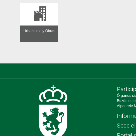
Urbanismo y Obras
Partici
Órganos ci
Buzón de s
Alpedrete M
Informa
Sede el
Portal 