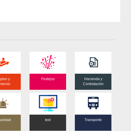
pleo y
Festejos
Hacienda y
mercio
Contratación
uridad
test
Transporte