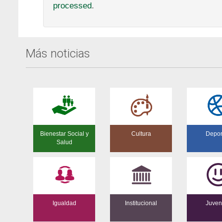
processed
.
Más noticias
Bienestar Social y
Cultura
Depor
Salud
Igualdad
Institucional
Juven