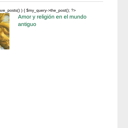
ave_posts() ) { $my_query->the_post(); ?>
Amor y religión en el mundo
antiguo