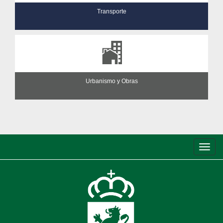
Transporte
Urbanismo y Obras
Conm
de
nave