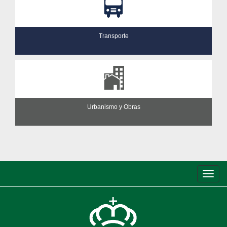
Transporte
Urbanismo y Obras
Conm
de
nave